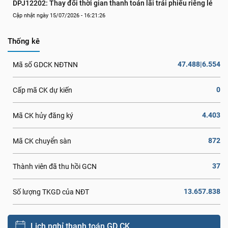
DPJ12202: Thay đổi thời gian thanh toán lãi trái phiếu riêng lẻ
Cập nhật ngày 15/07/2026 - 16:21:26
Thống kê
47.488|6.554
Mã số GDCK NĐTNN
0
Cấp mã CK dự kiến
4.403
Mã CK hủy đăng ký
872
Mã CK chuyển sàn
37
Thành viên đã thu hồi GCN
13.657.838
Số lượng TKGD của NĐT
Lịch nghỉ thanh toán GD CK