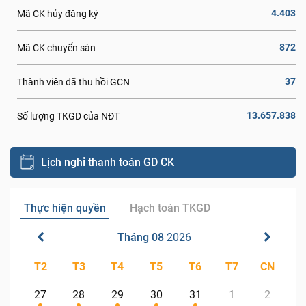
4.403
Mã CK hủy đăng ký
872
Mã CK chuyển sàn
37
Thành viên đã thu hồi GCN
13.657.838
Số lượng TKGD của NĐT
Lịch nghỉ thanh toán GD CK
Thực hiện quyền
Hạch toán TKGD
Tháng 08
2026
T2
T3
T4
T5
T6
T7
CN
27
28
29
30
31
1
2