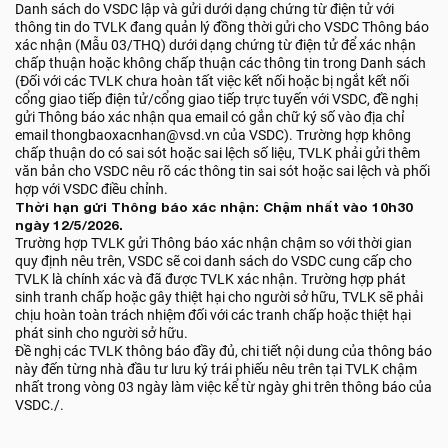
Danh sách do VSDC lập và gửi dưới dạng chứng từ điện tử với
thông tin do TVLK đang quản lý đồng thời gửi cho VSDC Thông báo
xác nhận (Mẫu 03/THQ) dưới dạng chứng từ điện tử để xác nhận
chấp thuận hoặc không chấp thuận các thông tin trong Danh sách
(Đối với các TVLK chưa hoàn tất việc kết nối hoặc bị ngắt kết nối
cổng giao tiếp điện tử/cổng giao tiếp trực tuyến với VSDC, đề nghị
gửi Thông báo xác nhận qua email có gắn chữ ký số vào địa chỉ
email thongbaoxacnhan@vsd.vn của VSDC). Trường hợp không
chấp thuận do có sai sót hoặc sai lệch số liệu, TVLK phải gửi thêm
văn bản cho VSDC nêu rõ các thông tin sai sót hoặc sai lệch và phối
hợp với VSDC điều chỉnh.
Thời hạn gửi Thông báo xác nhận: Chậm nhất vào 10h30
ngày 12/5/2026.
Trường hợp TVLK gửi Thông báo xác nhận chậm so với thời gian
quy định nêu trên, VSDC sẽ coi danh sách do VSDC cung cấp cho
TVLK là chính xác và đã được TVLK xác nhận. Trường hợp phát
sinh tranh chấp hoặc gây thiệt hại cho người sở hữu, TVLK sẽ phải
chịu hoàn toàn trách nhiệm đối với các tranh chấp hoặc thiệt hại
phát sinh cho người sở hữu.
Đề nghị các TVLK thông báo đầy đủ, chi tiết nội dung của thông báo
này đến từng nhà đầu tư lưu ký trái phiếu nêu trên tại TVLK chậm
nhất trong vòng 03 ngày làm việc kể từ ngày ghi trên thông báo của
VSDC./.