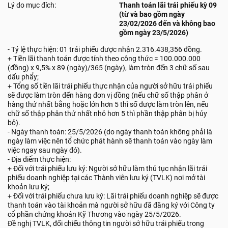
Lý do mục đích:
Thanh toán lãi trái phiếu kỳ 09
(từ và bao gồm ngày
23/02/2026 đến và không bao
gồm ngày 23/5/2026)
- Tỷ lệ thực hiện: 01 trái phiếu được nhận 2.316.438,356 đồng.
+ Tiền lãi thanh toán được tính theo công thức = 100.000.000
(đồng) x 9,5% x 89 (ngày)/365 (ngày), làm tròn đến 3 chữ số sau
dấu phẩy;
+ Tổng số tiền lãi trái phiếu thực nhận của người sở hữu trái phiếu
sẽ được làm tròn đến hàng đơn vị đồng (nếu chữ số thập phân ở
hàng thứ nhất bằng hoặc lớn hơn 5 thì số được làm tròn lên, nếu
chữ số thập phân thứ nhất nhỏ hơn 5 thì phần thập phân bị hủy
bỏ).
- Ngày thanh toán: 25/5/2026 (do ngày thanh toán không phải là
ngày làm việc nên tổ chức phát hành sẽ thanh toán vào ngày làm
việc ngay sau ngày đó).
- Địa điểm thực hiện:
+ Đối với trái phiếu lưu ký: Người sở hữu làm thủ tục nhận lãi trái
phiếu doanh nghiệp tại các Thành viên lưu ký (TVLK) nơi mở tài
khoản lưu ký;
+ Đối với trái phiếu chưa lưu ký: Lãi trái phiếu doanh nghiệp sẽ được
thanh toán vào tài khoản mà người sở hữu đã đăng ký với Công ty
cổ phần chứng khoán Kỹ Thương vào ngày 25/5/2026.
Đề nghị TVLK, đối chiếu thông tin người sở hữu trái phiếu trong