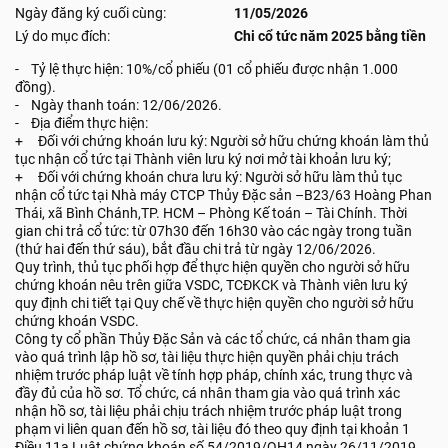
Ngày đăng ký cuối cùng:
11/05/2026
Lý do mục đích:
Chi cổ tức năm 2025 bằng tiền
- Tỷ lệ thực hiện: 10%/cổ phiếu (01 cổ phiếu được nhận 1.000
đồng).
- Ngày thanh toán: 12/06/2026.
- Địa điểm thực hiện:
+ Đối với chứng khoán lưu ký: Người sở hữu chứng khoán làm thủ
tục nhận cổ tức tại Thành viên lưu ký nơi mở tài khoản lưu ký;
+ Đối với chứng khoán chưa lưu ký: Người sở hữu làm thủ tục
nhận cổ tức tại Nhà máy CTCP Thủy Đặc sản –B23/63 Hoàng Phan
Thái, xã Bình Chánh,TP. HCM – Phòng Kế toán – Tài Chính. Thời
gian chi trả cổ tức: từ 07h30 đến 16h30 vào các ngày trong tuần
(thứ hai đến thứ sáu), bắt đầu chi trả từ ngày 12/06/2026.
Quy trình, thủ tục phối hợp để thực hiện quyền cho người sở hữu
chứng khoán nêu trên giữa VSDC, TCĐKCK và Thành viên lưu ký
quy định chi tiết tại Quy chế về thực hiện quyền cho người sở hữu
chứng khoán VSDC.
Công ty cổ phần Thủy Đặc Sản và các tổ chức, cá nhân tham gia
vào quá trình lập hồ sơ, tài liệu thực hiện quyền phải chịu trách
nhiệm trước pháp luật về tính hợp pháp, chính xác, trung thực và
đầy đủ của hồ sơ. Tổ chức, cá nhân tham gia vào quá trình xác
nhận hồ sơ, tài liệu phải chịu trách nhiệm trước pháp luật trong
phạm vi liên quan đến hồ sơ, tài liệu đó theo quy định tại khoản 1
Điều 11a Luật chứng khoán số 54/2019/QH14 ngày 26/11/2019