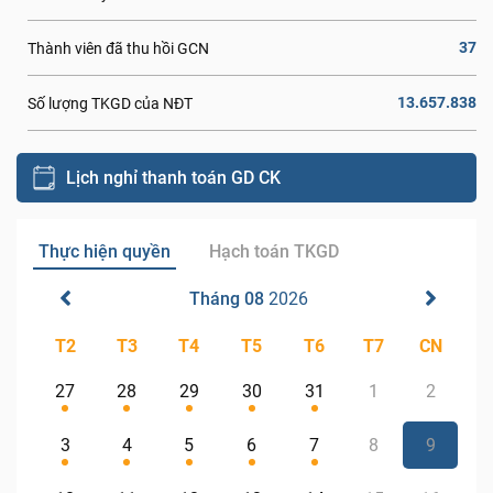
37
Thành viên đã thu hồi GCN
13.657.838
Số lượng TKGD của NĐT
Lịch nghỉ thanh toán GD CK
Thực hiện quyền
Hạch toán TKGD
Tháng 08
2026
T2
T3
T4
T5
T6
T7
CN
27
28
29
30
31
1
2
3
4
5
6
7
8
9