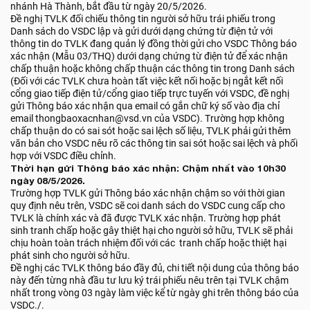
nhánh Hà Thành, bắt đầu từ ngày 20/5/2026.
Đề nghị TVLK đối chiếu thông tin người sở hữu trái phiếu trong
Danh sách do VSDC lập và gửi dưới dạng chứng từ điện tử với
thông tin do TVLK đang quản lý đồng thời gửi cho VSDC Thông báo
xác nhận (Mẫu 03/THQ) dưới dạng chứng từ điện tử để xác nhận
chấp thuận hoặc không chấp thuận các thông tin trong Danh sách
(Đối với các TVLK chưa hoàn tất việc kết nối hoặc bị ngắt kết nối
cổng giao tiếp điện tử/cổng giao tiếp trực tuyến với VSDC, đề nghị
gửi Thông báo xác nhận qua email có gắn chữ ký số vào địa chỉ
email thongbaoxacnhan@vsd.vn của VSDC). Trường hợp không
chấp thuận do có sai sót hoặc sai lệch số liệu, TVLK phải gửi thêm
văn bản cho VSDC nêu rõ các thông tin sai sót hoặc sai lệch và phối
hợp với VSDC điều chỉnh.
Thời hạn gửi Thông báo xác nhận: Chậm nhất vào 10h30
ngày 08/5/2026.
Trường hợp TVLK gửi Thông báo xác nhận chậm so với thời gian
quy định nêu trên, VSDC sẽ coi danh sách do VSDC cung cấp cho
TVLK là chính xác và đã được TVLK xác nhận. Trường hợp phát
sinh tranh chấp hoặc gây thiệt hại cho người sở hữu, TVLK sẽ phải
chịu hoàn toàn trách nhiệm đối với các tranh chấp hoặc thiệt hại
phát sinh cho người sở hữu.
Đề nghị các TVLK thông báo đầy đủ, chi tiết nội dung của thông báo
này đến từng nhà đầu tư lưu ký trái phiếu nêu trên tại TVLK chậm
nhất trong vòng 03 ngày làm việc kể từ ngày ghi trên thông báo của
VSDC./.