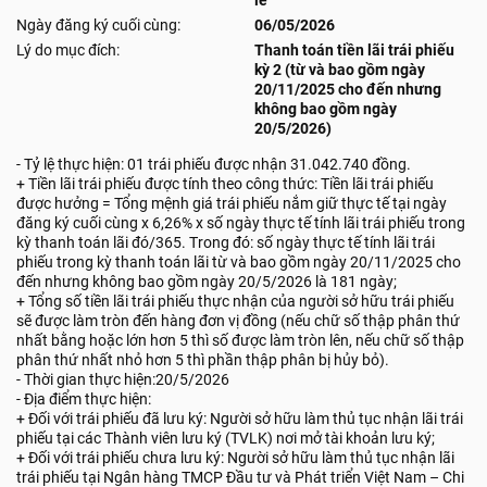
lẻ
Ngày đăng ký cuối cùng:
06/05/2026
Lý do mục đích:
Thanh toán tiền lãi trái phiếu
kỳ 2 (từ và bao gồm ngày
20/11/2025 cho đến nhưng
không bao gồm ngày
20/5/2026)
- Tỷ lệ thực hiện: 01 trái phiếu được nhận 31.042.740 đồng.
+ Tiền lãi trái phiếu được tính theo công thức: Tiền lãi trái phiếu
được hưởng = Tổng mệnh giá trái phiếu nắm giữ thực tế tại ngày
đăng ký cuối cùng x 6,26% x số ngày thực tế tính lãi trái phiếu trong
kỳ thanh toán lãi đó/365. Trong đó: số ngày thực tế tính lãi trái
phiếu trong kỳ thanh toán lãi từ và bao gồm ngày 20/11/2025 cho
đến nhưng không bao gồm ngày 20/5/2026 là 181 ngày;
+ Tổng số tiền lãi trái phiếu thực nhận của người sở hữu trái phiếu
sẽ được làm tròn đến hàng đơn vị đồng (nếu chữ số thập phân thứ
nhất bằng hoặc lớn hơn 5 thì số được làm tròn lên, nếu chữ số thập
phân thứ nhất nhỏ hơn 5 thì phần thập phân bị hủy bỏ).
- Thời gian thực hiện:20/5/2026
- Địa điểm thực hiện:
+ Đối với trái phiếu đã lưu ký: Người sở hữu làm thủ tục nhận lãi trái
phiếu tại các Thành viên lưu ký (TVLK) nơi mở tài khoản lưu ký;
+ Đối với trái phiếu chưa lưu ký: Người sở hữu làm thủ tục nhận lãi
trái phiếu tại Ngân hàng TMCP Đầu tư và Phát triển Việt Nam – Chi