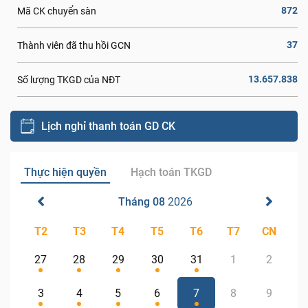
872
Mã CK chuyển sàn
37
Thành viên đã thu hồi GCN
13.657.838
Số lượng TKGD của NĐT
Lịch nghỉ thanh toán GD CK
Thực hiện quyền
Hạch toán TKGD
Tháng 08
2026
T2
T3
T4
T5
T6
T7
CN
27
28
29
30
31
1
2
3
4
5
6
7
8
9