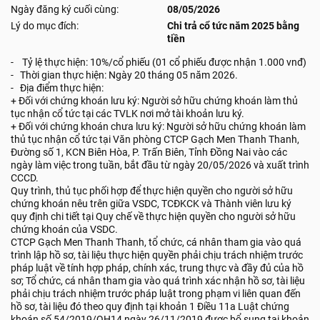
Ngày đăng ký cuối cùng:
08/05/2026
Lý do mục đích:
Chi trả cổ tức năm 2025 bằng
tiền
- Tỷ lệ thực hiện: 10%/cổ phiếu (01 cổ phiếu được nhận 1.000 vnđ)
- Thời gian thực hiện: Ngày 20 tháng 05 năm 2026.
- Địa điểm thực hiện:
+ Đối với chứng khoán lưu ký: Người sở hữu chứng khoán làm thủ
tục nhận cổ tức tại các TVLK nơi mở tài khoản lưu ký.
+ Đối với chứng khoán chưa lưu ký: Người sở hữu chứng khoán làm
thủ tục nhận cổ tức tại Văn phòng CTCP Gạch Men Thanh Thanh,
Đường số 1, KCN Biên Hòa, P. Trấn Biên, Tỉnh Đồng Nai vào các
ngày làm việc trong tuần, bắt đầu từ ngày 20/05/2026 và xuất trình
CCCD.
Quy trình, thủ tục phối hợp để thực hiện quyền cho người sở hữu
chứng khoán nêu trên giữa VSDC, TCĐKCK và Thành viên lưu ký
quy định chi tiết tại Quy chế về thực hiện quyền cho người sở hữu
chứng khoán của VSDC.
CTCP Gạch Men Thanh Thanh, tổ chức, cá nhân tham gia vào quá
trình lập hồ sơ, tài liệu thực hiện quyền phải chịu trách nhiệm trước
pháp luật về tính hợp pháp, chính xác, trung thực và đầy đủ của hồ
sơ; Tổ chức, cá nhân tham gia vào quá trình xác nhận hồ sơ, tài liệu
phải chịu trách nhiệm trước pháp luật trong phạm vi liên quan đến
hồ sơ, tài liệu đó theo quy định tại khoản 1 Điều 11a Luật chứng
khoán số 54/2019/QH14 ngày 26/11/2019 được bổ sung tại khoản