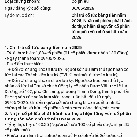
Loại chứng khoán:
Cổ phiếu
Ngày đăng ký cuối cùng:
06/05/2026
Lý do mục đích:
Chi trả cổ tức bằng tiền năm
2025; Nhận cổ phiếu phát hành
do thực hiện tăng vốn cổ phần
từ nguồn vốn chủ sở hữu năm
2026
1. Chi trả cổ tức bằng tiền năm 2025
- Tỷ lệ thực hiện: 1,8%/cổ phiếu (01 cổ phiếu được nhận 180 đồng).
- Ngày thanh toán: 09/06/2026.
- Địa điểm thực hiện:
+ Đối với chứng khoán lưu ký: Người sở hữu làm thủ tục nhận cổ
tức tại các Thành viên lưu ký (TVLK) nơi mở tài khoản lưu ký;
+ Đối với chứng khoán chưa lưu ký: Người sở hữu làm thủ tục
nhận cổ tức tại Trụ sở chính Công ty cổ phần Dược Vật tư Y tế Hải
Dương, số 102, phố Chi Lăng, phường Thành Đông, thành phố Hải
Phòng vào các ngày làm việc trong tuần bắt đầu từ ngày
09/06/2026; khi đến người sở hữu chứng khoán xuất trình Sổ
chứng nhận sở hữu cổ phiếu và căn cước công dân/căn cước.
2. Nhận cổ phiếu phát hành do thực hiện tăng vốn cổ phần
từ nguồn vốn chủ sở hữu năm 2026
- Tỷ lệ thực hiện: 100:35 (Người sở hữu 100 cổ phiếu được nhận 35
cổ phiếu mới).
- Phương án làm tròn, phương án xử lý cổ phiếu lẻ: Số lượng cổ