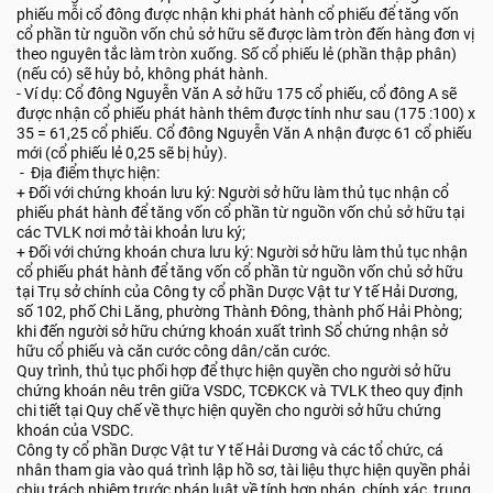
phiếu mỗi cổ đông được nhận khi phát hành cổ phiếu để tăng vốn
cổ phần từ nguồn vốn chủ sở hữu sẽ được làm tròn đến hàng đơn vị
theo nguyên tắc làm tròn xuống. Số cổ phiếu lẻ (phần thập phân)
(nếu có) sẽ hủy bỏ, không phát hành.
- Ví dụ: Cổ đông Nguyễn Văn A sở hữu 175 cổ phiếu, cổ đông A sẽ
được nhận cổ phiếu phát hành thêm được tính như sau (175 :100) x
35 = 61,25 cổ phiếu. Cổ đông Nguyễn Văn A nhận được 61 cổ phiếu
mới (cổ phiếu lẻ 0,25 sẽ bị hủy).
- Địa điểm thực hiện:
+ Đối với chứng khoán lưu ký: Người sở hữu làm thủ tục nhận cổ
phiếu phát hành để tăng vốn cổ phần từ nguồn vốn chủ sở hữu tại
các TVLK nơi mở tài khoản lưu ký;
+ Đối với chứng khoán chưa lưu ký: Người sở hữu làm thủ tục nhận
cổ phiếu phát hành để tăng vốn cổ phần từ nguồn vốn chủ sở hữu
tại Trụ sở chính của Công ty cổ phần Dược Vật tư Y tế Hải Dương,
số 102, phố Chi Lăng, phường Thành Đông, thành phố Hải Phòng;
khi đến người sở hữu chứng khoán xuất trình Sổ chứng nhận sở
hữu cổ phiếu và căn cước công dân/căn cước.
Quy trình, thủ tục phối hợp để thực hiện quyền cho người sở hữu
chứng khoán nêu trên giữa VSDC, TCĐKCK và TVLK theo quy định
chi tiết tại Quy chế về thực hiện quyền cho người sở hữu chứng
khoán của VSDC.
Công ty cổ phần Dược Vật tư Y tế Hải Dương và các tổ chức, cá
nhân tham gia vào quá trình lập hồ sơ, tài liệu thực hiện quyền phải
chịu trách nhiệm trước pháp luật về tính hợp pháp, chính xác, trung