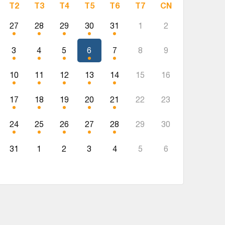
T2
T3
T4
T5
T6
T7
CN
27
28
29
30
31
1
2
3
4
5
6
7
8
9
10
11
12
13
14
15
16
17
18
19
20
21
22
23
24
25
26
27
28
29
30
31
1
2
3
4
5
6