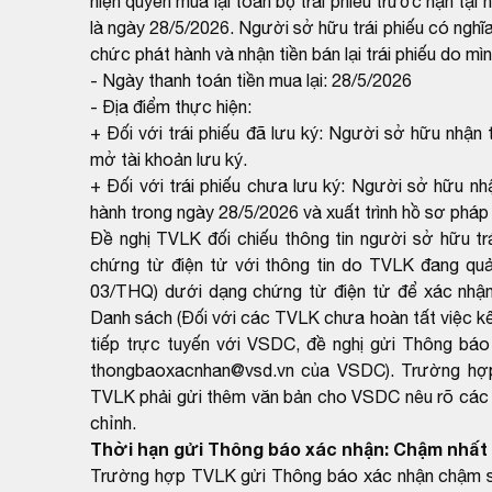
hiện quyền mua lại toàn bộ trái phiếu trước hạn tại
là ngày 28/5/2026. Người sở hữu trái phiếu có nghĩa
chức phát hành và nhận tiền bán lại trái phiếu do mì
- Ngày thanh toán tiền mua lại: 28/5/2026
- Địa điểm thực hiện:
+ Đối với trái phiếu đã lưu ký: Người sở hữu nhận t
mở tài khoản lưu ký.
+ Đối với trái phiếu chưa lưu ký: Người sở hữu nhận
hành trong ngày 28/5/2026 và xuất trình hồ sơ pháp l
Đề nghị TVLK đối chiếu thông tin người sở hữu t
chứng từ điện tử với thông tin do TVLK đang qu
03/THQ) dưới dạng chứng từ điện tử để xác nhận
Danh sách (Đối với các TVLK chưa hoàn tất việc kết
tiếp trực tuyến với VSDC, đề nghị gửi Thông báo
thongbaoxacnhan@vsd.vn của VSDC). Trường hợp k
TVLK phải gửi thêm văn bản cho VSDC nêu rõ các th
chỉnh.
Thời hạn gửi Thông báo xác nhận: Chậm nhất 
Trường hợp TVLK gửi Thông báo xác nhận chậm so 