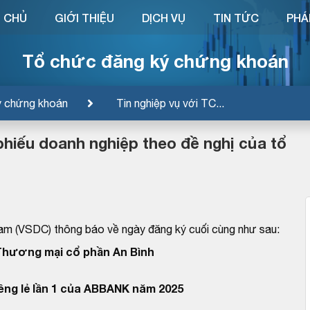
 CHỦ
GIỚI THIỆU
DỊCH VỤ
TIN TỨC
PHÁ
Tổ chức đăng ký chứng khoán
ý chứng khoán
Tin nghiệp vụ với TC...
phiếu doanh nghiệp theo đề nghị của tổ
am (VSDC) thông báo về ngày đăng ký cuối cùng như sau:
Thương mại cổ phần An Bình
iêng lẻ lần 1 của ABBANK năm 2025