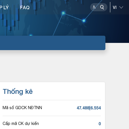
P LÝ
FAQ
Thống kê
47.488|6.554
Mã số GDCK NĐTNN
0
Cấp mã CK dự kiến