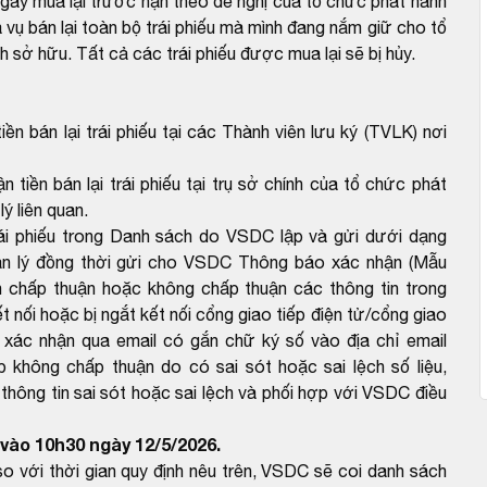
 ngày mua lại trước hạn theo đề nghị của tổ chức phát hành
 vụ bán lại toàn bộ trái phiếu mà mình đang nắm giữ cho tổ
nh sở hữu. Tất cả các trái phiếu được mua lại sẽ bị hủy.
iền bán lại trái phiếu tại các Thành viên lưu ký (TVLK) nơi
 tiền bán lại trái phiếu tại trụ sở chính của tổ chức phát
ý liên quan.
rái phiếu trong Danh sách do VSDC lập và gửi dưới dạng
ản lý đồng thời gửi cho VSDC Thông báo xác nhận (Mẫu
 chấp thuận hoặc không chấp thuận các thông tin trong
 nối hoặc bị ngắt kết nối cổng giao tiếp điện tử/cổng giao
 xác nhận qua email có gắn chữ ký số vào địa chỉ email
hông chấp thuận do có sai sót hoặc sai lệch số liệu,
ông tin sai sót hoặc sai lệch và phối hợp với VSDC điều
vào 10h30 ngày 12/5/2026.
với thời gian quy định nêu trên, VSDC sẽ coi danh sách