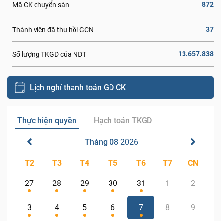
872
Mã CK chuyển sàn
37
Thành viên đã thu hồi GCN
13.657.838
Số lượng TKGD của NĐT
Lịch nghỉ thanh toán GD CK
Thực hiện quyền
Hạch toán TKGD
Tháng 08
2026
T2
T3
T4
T5
T6
T7
CN
27
28
29
30
31
1
2
3
4
5
6
7
8
9