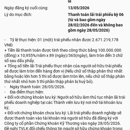
lẻ
Ngày đăng ký cuối cùng:
13/05/2026
Lý do mục đích:
Thanh toán lãi trái phiếu kỳ 06
(từ và bao gồm ngày
28/02/2026 đến và không bao
gồm ngày 28/05/2026)
- Tỷ lệ thực hiện: 01 (một) trái phiếu nhận được 2.671.219,178
VNĐ.
+ Tiền lãi thanh toán được tính theo công thức bằng 100.000.000
(đồng) x 10,955%/năm x 89 (ngày)/365(ngày), làm tròn đến 3 chữ
số sau dấu phẩy.
+ Tổng số tiền lãi Trái phiếu thực nhận của người sở hữu trái phiếu
sẽ được làm tròn đến hàng đơn vị (Nếu chữ số thập phân thứ nhất
bằng hoặc lớn hơn 5 thì số được làm tròn lên, nếu chữ số thập phân
thứ nhất nhỏ hơn 5 thì phần thập phân bị huỷ bỏ).
- Ngày thanh toán: 28/05/2026.
- Địa điểm thực hiện:
+ Đối với chứng khoán lưu ký: Người sở hữu làm thủ tục nhận lãi trái
phiếu doanh nghiệp tại các Thành viên lưu ký nơi mở tài khoản lưu
ký;
+ Đối với chứng khoán chưa lưu ký: Lãi trái phiếu doanh nghiệp sẽ
được thanh toán vào tài khoản mà người sở hữu đã đăng ký với
Công ty cổ phần Chứng khoán Kỹ Thương vào ngày 28/05/2026.
Đề nghị TVLK đối chiếu thông tin người sở hữu chứng khoán trong