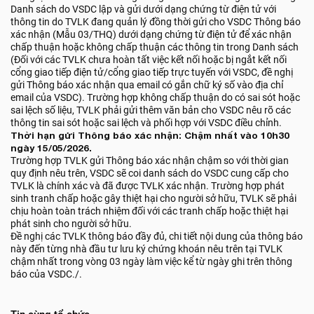
Danh sách do VSDC lập và gửi dưới dạng chứng từ điện tử với
thông tin do TVLK đang quản lý đồng thời gửi cho VSDC Thông báo
xác nhận (Mẫu 03/THQ) dưới dạng chứng từ điện tử để xác nhận
chấp thuận hoặc không chấp thuận các thông tin trong Danh sách
(Đối với các TVLK chưa hoàn tất việc kết nối hoặc bị ngắt kết nối
cổng giao tiếp điện tử/cổng giao tiếp trực tuyến với VSDC, đề nghị
gửi Thông báo xác nhận qua email có gắn chữ ký số vào địa chỉ
email của VSDC). Trường hợp không chấp thuận do có sai sót hoặc
sai lệch số liệu, TVLK phải gửi thêm văn bản cho VSDC nêu rõ các
thông tin sai sót hoặc sai lệch và phối hợp với VSDC điều chỉnh.
Thời hạn gửi Thông báo xác nhận: Chậm nhất vào 10h30
ngày 15/05/2026.
Trường hợp TVLK gửi Thông báo xác nhận chậm so với thời gian
quy định nêu trên, VSDC sẽ coi danh sách do VSDC cung cấp cho
TVLK là chính xác và đã được TVLK xác nhận. Trường hợp phát
sinh tranh chấp hoặc gây thiệt hại cho người sở hữu, TVLK sẽ phải
chịu hoàn toàn trách nhiệm đối với các tranh chấp hoặc thiệt hại
phát sinh cho người sở hữu.
Đề nghị các TVLK thông báo đầy đủ, chi tiết nội dung của thông báo
này đến từng nhà đầu tư lưu ký chứng khoán nêu trên tại TVLK
chậm nhất trong vòng 03 ngày làm việc kể từ ngày ghi trên thông
báo của VSDC./.