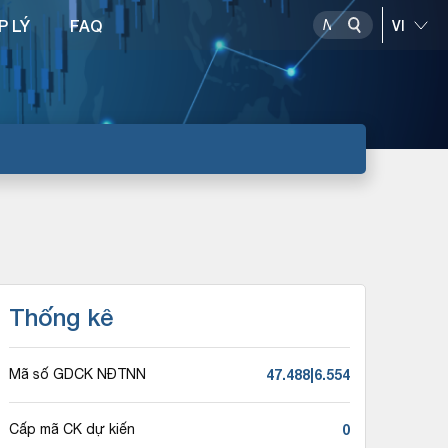
P LÝ
FAQ
Thống kê
47.488|6.554
Mã số GDCK NĐTNN
0
Cấp mã CK dự kiến