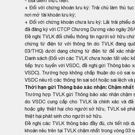
- Địa điểm thực hiện:
+ Đối với chứng khoán lưu ký: Trái chủ làm thủ tục 
nơi mở tài khoản lưu ký;
+ Đối với chứng khoán chưa lưu ký: Lãi trái phiếu
đã đăng ký với CTCP Chương Dương vào ngày 26/
Đề nghị TVLK đối chiếu thông tin người sở hữu ch
chứng từ điện tử với thông tin do TVLK đang qu
03/THQ) dưới dạng chứng từ điện tử để xác nhận
Danh sách (Đối với các TVLK chưa hoàn tất việc kết
tiếp trực tuyến với VSDC, đề nghị gửi Thông báo x
VSDC). Trường hợp không chấp thuận do có sai sót
VSDC nêu rõ các thông tin sai sót hoặc sai lệch và
Thời hạn gửi Thông báo xác nhận: Chậm nhất 
Trường hợp TVLK gửi Thông báo xác nhận chậm so 
do VSDC cung cấp cho TVLK là chính xác và đã 
hoặc gây thiệt hại cho người sở hữu, TVLK sẽ phải
thiệt hại phát sinh cho người sở hữu.
Đề nghị các TVLK thông báo đầy đủ, chi tiết nội 
khoán nêu trên tại TVLK chậm nhất trong vòng 03 n