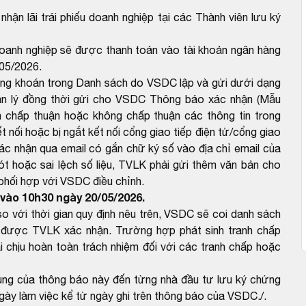
nhận lãi trái phiếu doanh nghiệp tại các Thành viên lưu ký
 doanh nghiệp sẽ được thanh toán vào tài khoản ngân hàng
05/2026.
ứng khoán trong Danh sách do VSDC lập và gửi dưới dạng
ản lý đồng thời gửi cho VSDC Thông báo xác nhận (Mẫu
 chấp thuận hoặc không chấp thuận các thông tin trong
 nối hoặc bị ngắt kết nối cổng giao tiếp điện tử/cổng giao
ác nhận qua email có gắn chữ ký số vào địa chỉ email của
 hoặc sai lệch số liệu, TVLK phải gửi thêm văn bản cho
 phối hợp với VSDC điều chỉnh.
vào 10h30 ngày 20/05/2026.
với thời gian quy định nêu trên, VSDC sẽ coi danh sách
được TVLK xác nhận. Trường hợp phát sinh tranh chấp
 chịu hoàn toàn trách nhiệm đối với các tranh chấp hoặc
dung của thông báo này đến từng nhà đầu tư lưu ký chứng
gày làm việc kể từ ngày ghi trên thông báo của VSDC./.