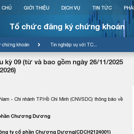
 CHỦ
GIỚI THIỆU
DỊCH VỤ
TIN TỨC
PHÁ
Tổ chức đăng ký chứng khoán
ý chứng khoán
Tin nghiệp vụ với TC...
ếu kỳ 09 (từ và bao gồm ngày 26/11/2025
2026)
 Nam - Chi nhánh TP.Hồ Chí Minh (CNVSDC) thông báo về
 phần Chương Dương
 Công ty cổ phần Chương Dương(CDCH2124001)