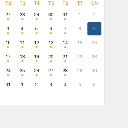
T2
T3
T4
T5
T6
T7
CN
27
28
29
30
31
1
2
3
4
5
6
7
8
9
10
11
12
13
14
15
16
17
18
19
20
21
22
23
24
25
26
27
28
29
30
31
1
2
3
4
5
6