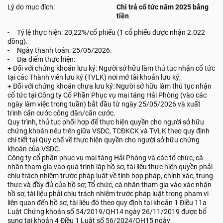
Lý do mục đích:
Chi trả cổ tức năm 2025 bằng
tiền
- Tỷ lệ thực hiện: 20,22%/cổ phiếu (1 cổ phiếu được nhận 2.022
đồng).
- Ngày thanh toán: 25/05/2026.
- Địa điểm thực hiện:
+ Đối với chứng khoán lưu ký: Người sở hữu làm thủ tục nhận cổ tức
tại các Thành viên lưu ký (TVLK) nơi mở tài khoản lưu ký;
+ Đối với chứng khoán chưa lưu ký: Người sở hữu làm thủ tục nhận
cổ tức tại Công ty Cổ Phần Phục vụ mai táng Hải Phòng (vào các
ngày làm việc trong tuần) bắt đầu từ ngày 25/05/2026 và xuất
trình căn cước công dân/căn cước.
Quy trình, thủ tục phối hợp để thực hiện quyền cho người sở hữu
chứng khoán nêu trên giữa VSDC, TCĐKCK và TVLK theo quy định
chi tiết tại Quy chế về thực hiện quyền cho người sở hữu chứng
khoán của VSDC.
Công ty cổ phần phục vụ mai táng Hải Phòng và các tổ chức, cá
nhân tham gia vào quá trình lập hồ sơ, tài liệu thực hiện quyền phải
chịu trách nhiệm trước pháp luật về tính hợp pháp, chính xác, trung
thực và đầy đủ của hồ sơ; Tổ chức, cá nhân tham gia vào xác nhận
hồ sơ, tài liệu phải chịu trách nhiệm trước pháp luật trong phạm vi
liên quan đến hồ sơ, tài liệu đó theo quy định tại khoản 1 Điều 11a
Luật Chứng khoán số 54/2019/QH14 ngày 26/11/2019 được bổ
sung tại khoản 4 Điều 1 Luật số 56/2024/QH15 ngày