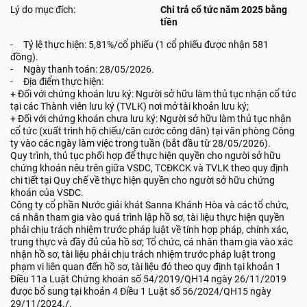
Lý do mục đích:
Chi trả cổ tức năm 2025 bằng
tiền
- Tỷ lệ thực hiện: 5,81%/cổ phiếu (1 cổ phiếu được nhận 581
đồng).
- Ngày thanh toán: 28/05/2026.
- Địa điểm thực hiện:
+ Đối với chứng khoán lưu ký: Người sở hữu làm thủ tục nhận cổ tức
tại các Thành viên lưu ký (TVLK) nơi mở tài khoản lưu ký;
+ Đối với chứng khoán chưa lưu ký: Người sở hữu làm thủ tục nhận
cổ tức (xuất trình hộ chiếu/căn cước công dân) tại văn phòng Công
ty vào các ngày làm việc trong tuần (bắt đầu từ 28/05/2026).
Quy trình, thủ tục phối hợp để thực hiện quyền cho người sở hữu
chứng khoán nêu trên giữa VSDC, TCĐKCK và TVLK theo quy định
chi tiết tại Quy chế về thực hiện quyền cho người sở hữu chứng
khoán của VSDC.
Công ty cổ phần Nước giải khát Sanna Khánh Hòa và các tổ chức,
cá nhân tham gia vào quá trình lập hồ sơ, tài liệu thực hiện quyền
phải chịu trách nhiệm trước pháp luật về tính hợp pháp, chính xác,
trung thực và đầy đủ của hồ sơ; Tổ chức, cá nhân tham gia vào xác
nhận hồ sơ, tài liệu phải chịu trách nhiệm trước pháp luật trong
phạm vi liên quan đến hồ sơ, tài liệu đó theo quy định tại khoản 1
Điều 11a Luật Chứng khoán số 54/2019/QH14 ngày 26/11/2019
được bổ sung tại khoản 4 Điều 1 Luật số 56/2024/QH15 ngày
29/11/2024./.