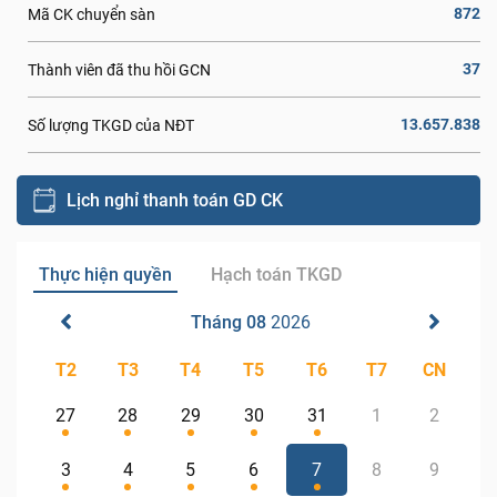
872
Mã CK chuyển sàn
37
Thành viên đã thu hồi GCN
13.657.838
Số lượng TKGD của NĐT
Lịch nghỉ thanh toán GD CK
Thực hiện quyền
Hạch toán TKGD
Tháng 08
2026
T2
T3
T4
T5
T6
T7
CN
27
28
29
30
31
1
2
3
4
5
6
7
8
9