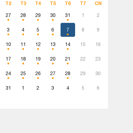
T2
T3
T4
T5
T6
T7
CN
27
28
29
30
31
1
2
3
4
5
6
7
8
9
10
11
12
13
14
15
16
17
18
19
20
21
22
23
24
25
26
27
28
29
30
31
1
2
3
4
5
6