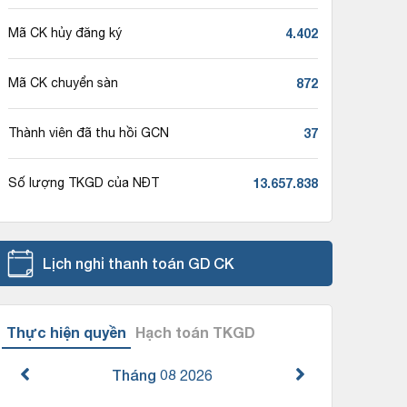
4.402
Mã CK hủy đăng ký
872
Mã CK chuyển sàn
37
Thành viên đã thu hồi GCN
13.657.838
Số lượng TKGD của NĐT
Lịch nghỉ thanh toán GD CK
Thực hiện quyền
Hạch toán TKGD
Tháng 08
2026