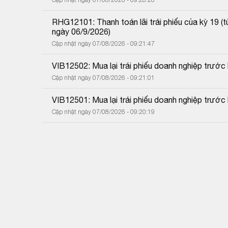
RHG12101: Thanh toán lãi trái phiếu của kỳ 19 
ngày 06/9/2026)
Cập nhật ngày 07/08/2026 - 09:21:47
VIB12502: Mua lại trái phiếu doanh nghiệp trướ
Cập nhật ngày 07/08/2026 - 09:21:01
VIB12501: Mua lại trái phiếu doanh nghiệp trước
Cập nhật ngày 07/08/2026 - 09:20:19