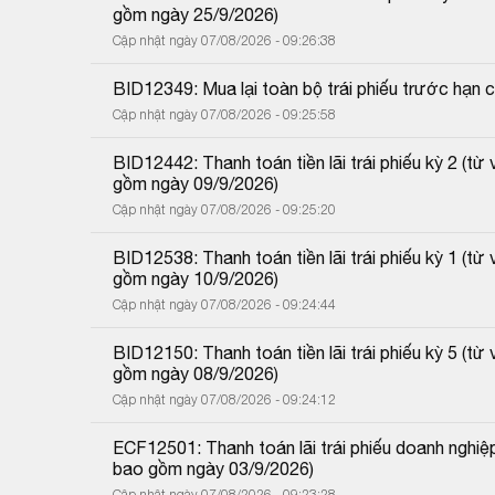
gồm ngày 25/9/2026)
Cập nhật ngày 07/08/2026 - 09:26:38
BID12349: Mua lại toàn bộ trái phiếu trước hạn 
Cập nhật ngày 07/08/2026 - 09:25:58
BID12442: Thanh toán tiền lãi trái phiếu kỳ 2 (
gồm ngày 09/9/2026)
Cập nhật ngày 07/08/2026 - 09:25:20
BID12538: Thanh toán tiền lãi trái phiếu kỳ 1 (
gồm ngày 10/9/2026)
Cập nhật ngày 07/08/2026 - 09:24:44
BID12150: Thanh toán tiền lãi trái phiếu kỳ 5 (
gồm ngày 08/9/2026)
Cập nhật ngày 07/08/2026 - 09:24:12
ECF12501: Thanh toán lãi trái phiếu doanh nghiệ
bao gồm ngày 03/9/2026)
Cập nhật ngày 07/08/2026 - 09:23:28