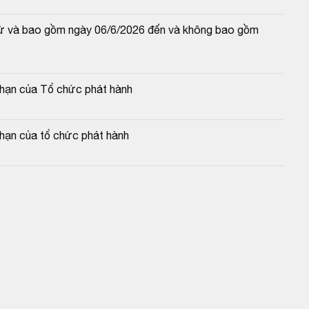
(từ và bao gồm ngày 06/6/2026 đến và không bao gồm 
c hạn của Tổ chức phát hành
 hạn của tổ chức phát hành