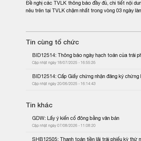
Đề nghị các TVLK thông báo đầy đủ, chi tiết nội du
nêu trên tại TVLK chậm nhất trong vòng 03 ngày làm
Tin cùng tổ chức
BID12514: Thông báo ngày hạch toán của trái p
Cập nhật ngày 18/07/2025 - 16:55:35
BID12514: Cấp Giấy chứng nhận đăng ký chứng
Cập nhật ngày 20/06/2025 - 16:14:43
Tin khác
GDW: Lấy ý kiến cổ đông bằng văn bản
Cập nhật ngày 07/08/2026 - 11:08:20
SHB12505: Thanh toán tiền lãi trái phiếu kỳ thứ