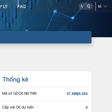
P LÝ
FAQ
Thống kê
47.488|6.554
Mã số GDCK NĐTNN
0
Cấp mã CK dự kiến