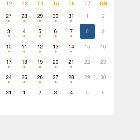
T2
T3
T4
T5
T6
T7
CN
27
28
29
30
31
1
2
3
4
5
6
7
8
9
10
11
12
13
14
15
16
17
18
19
20
21
22
23
24
25
26
27
28
29
30
31
1
2
3
4
5
6