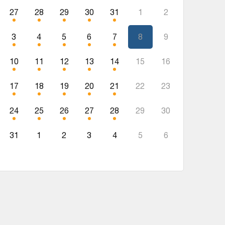
27
28
29
30
31
1
2
3
4
5
6
7
8
9
10
11
12
13
14
15
16
17
18
19
20
21
22
23
24
25
26
27
28
29
30
31
1
2
3
4
5
6