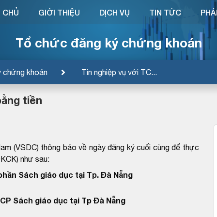
 CHỦ
GIỚI THIỆU
DỊCH VỤ
TIN TỨC
PHÁ
Tổ chức đăng ký chứng khoán
ý chứng khoán
Tin nghiệp vụ với TC...
bằng tiền
Nam (VSDC) thông báo về ngày đăng ký cuối cùng để thực
ĐKCK) như sau:
phần Sách giáo dục tại Tp. Đà Nẵng
CP Sách giáo dục tại Tp Đà Nẵng