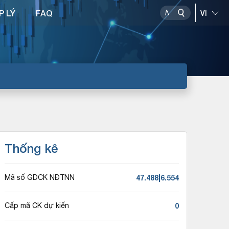
P LÝ
FAQ
Thống kê
47.488|6.554
Mã số GDCK NĐTNN
0
Cấp mã CK dự kiến