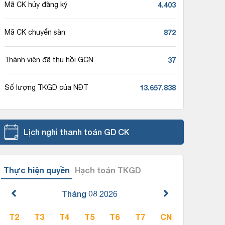
4.403
Mã CK hủy đăng ký
872
Mã CK chuyển sàn
37
Thành viên đã thu hồi GCN
13.657.838
Số lượng TKGD của NĐT
Lịch nghỉ thanh toán GD CK
Thực hiện quyền
Hạch toán TKGD
Tháng 08
2026
T2
T3
T4
T5
T6
T7
CN