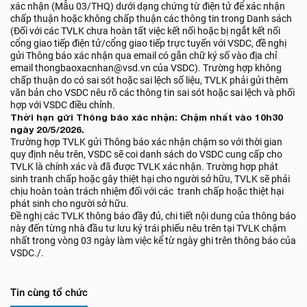
xác nhận (Mẫu 03/THQ) dưới dạng chứng từ điện tử để xác nhận
chấp thuận hoặc không chấp thuận các thông tin trong Danh sách
(Đối với các TVLK chưa hoàn tất việc kết nối hoặc bị ngắt kết nối
cổng giao tiếp điện tử/cổng giao tiếp trực tuyến với VSDC, đề nghị
gửi Thông báo xác nhận qua email có gắn chữ ký số vào địa chỉ
email thongbaoxacnhan@vsd.vn của VSDC). Trường hợp không
chấp thuận do có sai sót hoặc sai lệch số liệu, TVLK phải gửi thêm
văn bản cho VSDC nêu rõ các thông tin sai sót hoặc sai lệch và phối
hợp với VSDC điều chỉnh.
Thời hạn gửi Thông báo xác nhận: Chậm nhất vào 10h30
ngày 20/5/2026.
Trường hợp TVLK gửi Thông báo xác nhận chậm so với thời gian
quy định nêu trên, VSDC sẽ coi danh sách do VSDC cung cấp cho
TVLK là chính xác và đã được TVLK xác nhận. Trường hợp phát
sinh tranh chấp hoặc gây thiệt hại cho người sở hữu, TVLK sẽ phải
chịu hoàn toàn trách nhiệm đối với các tranh chấp hoặc thiệt hại
phát sinh cho người sở hữu.
Đề nghị các TVLK thông báo đầy đủ, chi tiết nội dung của thông báo
này đến từng nhà đầu tư lưu ký trái phiếu nêu trên tại TVLK chậm
nhất trong vòng 03 ngày làm việc kể từ ngày ghi trên thông báo của
VSDC./.
Tin cùng tổ chức