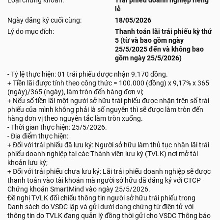
Loại chứng khoán:
Trái phiếu doanh nghiệp riêng
lẻ
Ngày đăng ký cuối cùng:
18/05/2026
Lý do mục đích:
Thanh toán lãi trái phiếu kỳ thứ
5 (từ và bao gồm ngày
25/5/2025 đến và không bao
gồm ngày 25/5/2026)
- Tỷ lệ thực hiện: 01 trái phiếu được nhận 9.170 đồng.
+ Tiền lãi được tính theo công thức = 100.000 (đồng) x 9,17% x 365
(ngày)/365 (ngày), làm tròn đến hàng đơn vị;
+ Nếu số tiền lãi một người sở hữu trái phiếu được nhận trên số trái
phiếu của mình không phải là số nguyên thì sẽ được làm tròn đến
hàng đơn vị theo nguyên tắc làm tròn xuống.
- Thời gian thực hiện: 25/5/2026.
- Địa điểm thực hiện:
+ Đối với trái phiếu đã lưu ký: Người sở hữu làm thủ tục nhận lãi trái
phiếu doanh nghiệp tại các Thành viên lưu ký (TVLK) nơi mở tài
khoản lưu ký;
+ Đối với trái phiếu chưa lưu ký: Lãi trái phiếu doanh nghiệp sẽ được
thanh toán vào tài khoản mà người sở hữu đã đăng ký với CTCP
Chứng khoán SmartMind vào ngày 25/5/2026.
Đề nghị TVLK đối chiếu thông tin người sở hữu trái phiếu trong
Danh sách do VSDC lập và gửi dưới dạng chứng từ điện tử với
thông tin do TVLK đang quản lý đồng thời gửi cho VSDC Thông báo