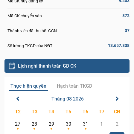
4.403
Mã CK hủy đăng ký
872
Mã CK chuyển sàn
37
Thành viên đã thu hồi GCN
13.657.838
Số lượng TKGD của NĐT
Lịch nghỉ thanh toán GD CK
Thực hiện quyền
Hạch toán TKGD
Tháng 08
2026
T2
T3
T4
T5
T6
T7
CN
27
28
29
30
31
1
2