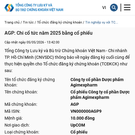
Trang chủ /
Tin tức /
Tổ chức đăng ký chứng khoán /
Tin nghiệp vụ với TC...
AGP: Chi cổ tức năm 2025 bằng cổ phiếu
Cập nhật ngày 05/05/2026 - 13:42:00
Tổng Công ty Lưu ký và Bù trừ Chứng khoán Việt Nam - Chi nhánh
TP. Hồ Chí Minh (CNVSDC) thông báo về ngày đăng ký cuối cùng để
thực hiện quyền cho Tổ chức đăng ký chứng khoán (TCĐKCK) như
sau:
Tên tổ chức đăng ký chứng
Công ty cổ phần Dược phẩm
khoán:
Agimexpharm
Tên chứng khoán:
Cổ phiếu Công ty cổ phần Dược
phẩm Agimexpharm
Mã chứng khoán:
AGP
Mã ISIN:
VN000000AGP9
Mệnh giá:
10.000 đồng
Nơi giao dịch:
UpCOM
Loại chứng khoán:
Cổ phiếu