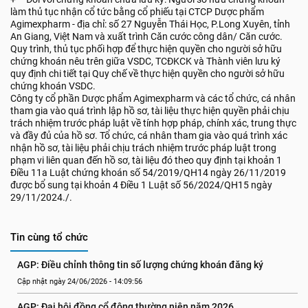
làm thủ tục nhận cổ tức bằng cổ phiếu tại CTCP Dược phẩm
Agimexpharm - địa chỉ: số 27 Nguyễn Thái Học, P.Long Xuyên, tỉnh
An Giang, Việt Nam và xuất trình Căn cước công dân/ Căn cước.
Quy trình, thủ tục phối hợp để thực hiện quyền cho người sở hữu
chứng khoán nêu trên giữa VSDC, TCĐKCK và Thành viên lưu ký
quy định chi tiết tại Quy chế về thực hiện quyền cho người sở hữu
chứng khoán VSDC.
Công ty cổ phần Dược phẩm Agimexpharm và các tổ chức, cá nhân
tham gia vào quá trình lập hồ sơ, tài liệu thực hiện quyền phải chịu
trách nhiệm trước pháp luật về tính hợp pháp, chính xác, trung thực
và đầy đủ của hồ sơ. Tổ chức, cá nhân tham gia vào quá trình xác
nhận hồ sơ, tài liệu phải chịu trách nhiệm trước pháp luật trong
phạm vi liên quan đến hồ sơ, tài liệu đó theo quy định tại khoản 1
Điều 11a Luật chứng khoán số 54/2019/QH14 ngày 26/11/2019
được bổ sung tại khoản 4 Điều 1 Luật số 56/2024/QH15 ngày
29/11/2024./.
Tin cùng tổ chức
AGP: Điều chỉnh thông tin số lượng chứng khoán đăng ký
Cập nhật ngày 24/06/2026 - 14:09:56
AGP: Đại hội đồng cổ đông thường niên năm 2026