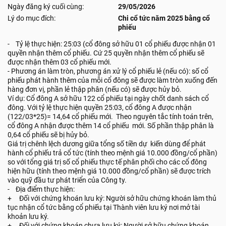
Ngày đăng ký cuối cùng:
29/05/2026
Lý do mục đích:
Chi cổ tức năm 2025 bằng cổ
phiếu
- Tỷ lệ thực hiện: 25:03 (cổ đông sở hữu 01 cổ phiếu được nhận 01
quyền nhận thêm cổ phiếu. Cứ 25 quyền nhận thêm cổ phiếu sẽ
được nhận thêm 03 cổ phiếu mới.
- Phương án làm tròn, phương án xử lý cổ phiếu lẻ (nếu có): số cổ
phiếu phát hành thêm của mỗi cổ đông sẽ được làm tròn xuống đến
hàng đơn vị, phần lẻ thập phân (nếu có) sẽ được hủy bỏ.
Ví dụ: Cổ đông A sở hữu 122 cổ phiếu tại ngày chốt danh sách cổ
đông. Với tỷ lệ thực hiện quyền 25:03, cổ đông A được nhận
(122/03*25)= 14,64 cổ phiếu mới. Theo nguyên tắc tính toán trên,
cổ đông A nhận được thêm 14 cổ phiếu mới. Số phần thập phân là
0,64 cổ phiếu sẽ bị hủy bỏ.
Giá trị chênh lệch dương giữa tổng số tiền dự kiến dùng để phát
hành cổ phiếu trả cổ tức (tính theo mệnh giá 10.000 đồng/cổ phần)
so với tổng giá trị số cổ phiếu thực tế phân phối cho các cổ đông
hiện hữu (tính theo mệnh giá 10.000 đồng/cổ phần) sẽ được trích
vào quỹ đầu tư phát triển của Công ty.
- Địa điểm thực hiện:
+ Đối với chứng khoán lưu ký: Người sở hữu chứng khoán làm thủ
tục nhận cổ tức bằng cổ phiếu tại Thành viên lưu ký nơi mở tài
khoản lưu ký.
+ Đối với chứng khoán chưa lưu ký: Người sở hữu chứng khoán