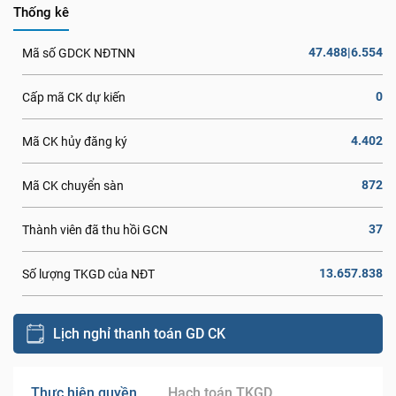
Thống kê
47.488|6.554
Mã số GDCK NĐTNN
0
Cấp mã CK dự kiến
4.402
Mã CK hủy đăng ký
872
Mã CK chuyển sàn
37
Thành viên đã thu hồi GCN
13.657.838
Số lượng TKGD của NĐT
Lịch nghỉ thanh toán GD CK
Thực hiện quyền
Hạch toán TKGD