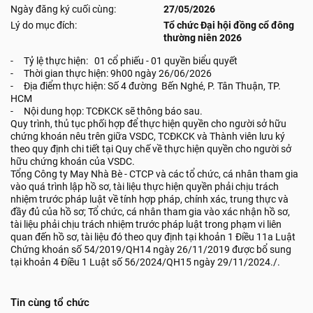
Ngày đăng ký cuối cùng:
27/05/2026
Lý do mục đích:
Tổ chức Đại hội đồng cổ đông
thường niên 2026
- Tỷ lệ thực hiện: 01 cổ phiếu - 01 quyền biểu quyết
- Thời gian thực hiện: 9h00 ngày 26/06/2026
- Địa điểm thực hiện: Số 4 đường Bến Nghé, P. Tân Thuận, TP.
HCM
- Nội dung họp: TCĐKCK sẽ thông báo sau.
Quy trình, thủ tục phối hợp để thực hiện quyền cho người sở hữu
chứng khoán nêu trên giữa VSDC, TCĐKCK và Thành viên lưu ký
theo quy định chi tiết tại Quy chế về thực hiện quyền cho người sở
hữu chứng khoán của VSDC.
Tổng Công ty May Nhà Bè - CTCP và các tổ chức, cá nhân tham gia
vào quá trình lập hồ sơ, tài liệu thực hiện quyền phải chịu trách
nhiệm trước pháp luật về tính hợp pháp, chính xác, trung thực và
đầy đủ của hồ sơ; Tổ chức, cá nhân tham gia vào xác nhận hồ sơ,
tài liệu phải chịu trách nhiệm trước pháp luật trong phạm vi liên
quan đến hồ sơ, tài liệu đó theo quy định tại khoản 1 Điều 11a Luật
Chứng khoán số 54/2019/QH14 ngày 26/11/2019 được bổ sung
tại khoản 4 Điều 1 Luật số 56/2024/QH15 ngày 29/11/2024./.
Tin cùng tổ chức