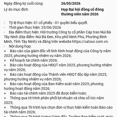
Ngày đăng ký cuối cùng:
26/05/2026
Lý do mục đích:
Họp Đại hội đồng cổ đông
thường niên năm 2026
- Tỷ lệ thực hiện: 01 cổ phiếu - 01 quyền biểu quyết.
- Thời gian thực hiện: 25/06/2026
- Địa điểm thực hiện: Hội trường Công ty cổ phần Cáp treo Núi Bà
Tây Ninh (Địa điểm: Núi Bà Đen, Khu phố Ninh Phú, Phường Bình
Minh, Tỉnh Tây Ninh) và đăng trên website https://catour.com.vn.
- Nội dung họp:
+ Báo cáo của giám đốc về tình hình hoạt động của Công ty năm
2025, phương hướng nhiệm vụ năm 2026;
+ Kế hoạch tài chính năm 2026;
+ Báo cáo hoạt động của HĐQT năm 2025, phương hướng nhiệm
vụ năm 2026;
+ Báo cáo hoạt động của Thành viên HĐQT độc lập năm 2025,
phương hướng nhiệm vụ năm 2026;
+ Báo cáo hoạt động của Ban Kiểm soát năm 2025; phương
hướng hoạt động năm 2026;
+ Báo cáo tài chính năm 2025 đã được kiểm toán;
+ Thông qua tờ trình phân phối lợi nhuận và chia cổ tức năm
2025;
+ Thông qua Tờ trình lựa chọn đơn vị thực hiện kiểm toán Báo cáo
tài chính năm 2026;
+ Thông qua Tờ trình lương Giám đốc, Trưởng Ban kiểm soát; mức