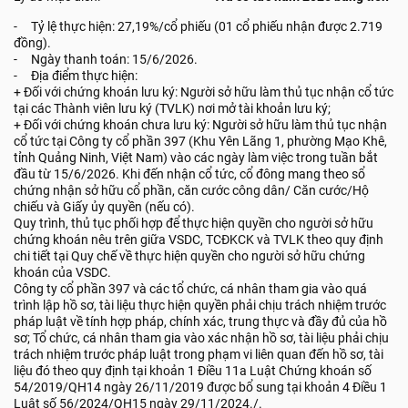
- Tỷ lệ thực hiện: 27,19%/cổ phiếu (01 cổ phiếu nhận được 2.719
đồng).
- Ngày thanh toán: 15/6/2026.
- Địa điểm thực hiện:
+ Đối với chứng khoán lưu ký: Người sở hữu làm thủ tục nhận cổ tức
tại các Thành viên lưu ký (TVLK) nơi mở tài khoản lưu ký;
+ Đối với chứng khoán chưa lưu ký: Người sở hữu làm thủ tục nhận
cổ tức tại Công ty cổ phần 397 (Khu Yên Lãng 1, phường Mạo Khê,
tỉnh Quảng Ninh, Việt Nam) vào các ngày làm việc trong tuần bắt
đầu từ 15/6/2026. Khi đến nhận cổ tức, cổ đông mang theo sổ
chứng nhận sở hữu cổ phần, căn cước công dân/ Căn cước/Hộ
chiếu và Giấy ủy quyền (nếu có).
Quy trình, thủ tục phối hợp để thực hiện quyền cho người sở hữu
chứng khoán nêu trên giữa VSDC, TCĐKCK và TVLK theo quy định
chi tiết tại Quy chế về thực hiện quyền cho người sở hữu chứng
khoán của VSDC.
Công ty cổ phần 397 và các tổ chức, cá nhân tham gia vào quá
trình lập hồ sơ, tài liệu thực hiện quyền phải chịu trách nhiệm trước
pháp luật về tính hợp pháp, chính xác, trung thực và đầy đủ của hồ
sơ; Tổ chức, cá nhân tham gia vào xác nhận hồ sơ, tài liệu phải chịu
trách nhiệm trước pháp luật trong phạm vi liên quan đến hồ sơ, tài
liệu đó theo quy định tại khoản 1 Điều 11a Luật Chứng khoán số
54/2019/QH14 ngày 26/11/2019 được bổ sung tại khoản 4 Điều 1
Luật số 56/2024/QH15 ngày 29/11/2024./.