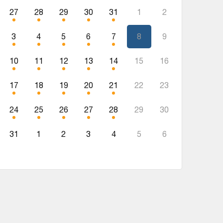
27
28
29
30
31
1
2
3
4
5
6
7
8
9
10
11
12
13
14
15
16
17
18
19
20
21
22
23
24
25
26
27
28
29
30
31
1
2
3
4
5
6