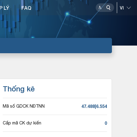
P LÝ
FAQ
Thống kê
47.488|6.554
Mã số GDCK NĐTNN
0
Cấp mã CK dự kiến