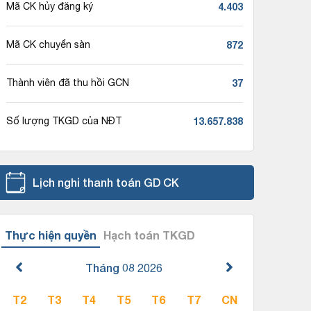
4.403
Mã CK hủy đăng ký
872
Mã CK chuyển sàn
37
Thành viên đã thu hồi GCN
13.657.838
Số lượng TKGD của NĐT
Lịch nghỉ thanh toán GD CK
Thực hiện quyền
Hạch toán TKGD
Tháng 08
2026
T2
T3
T4
T5
T6
T7
CN