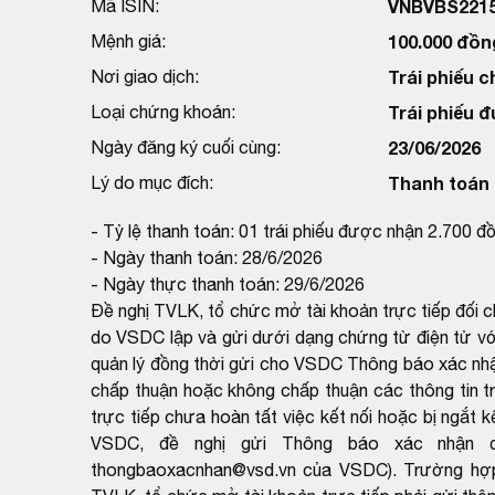
Mã ISIN:
VNBVBS221
Mệnh giá:
100.000 đồn
Nơi giao dịch:
Trái phiếu c
Loại chứng khoán:
Trái phiếu 
Ngày đăng ký cuối cùng:
23/06/2026
Lý do mục đích:
Thanh toán t
- Tỷ lệ thanh toán: 01 trái phiếu được nhận 2.700 đ
- Ngày thanh toán: 28/6/2026
- Ngày thực thanh toán: 29/6/2026
Đề nghị TVLK, tổ chức mở tài khoản trực tiếp đối 
do VSDC lập và gửi dưới dạng chứng từ điện tử với
quản lý đồng thời gửi cho VSDC Thông báo xác nh
chấp thuận hoặc không chấp thuận các thông tin t
trực tiếp chưa hoàn tất việc kết nối hoặc bị ngắt k
VSDC, đề nghị gửi Thông báo xác nhận q
thongbaoxacnhan@vsd.vn của VSDC). Trường hợp k