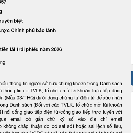
557
g
huyên biệt
được Chính phủ bảo lãnh
iền lãi trái phiếu năm 2026
ồng
chiếu thông tin người sở hữu chứng khoán trong Danh sách
 thông tin do TVLK, tổ chức mở tài khoản trực tiếp đang
ận (Mẫu 03/THQ) dưới dạng chứng từ điện tử để xác nhận
rong Danh sách (Đối với các TVLK, tổ chức mở tài khoản
ết nối cổng giao tiếp điện tử/cổng giao tiếp trực tuyến với
ua email có gắn chữ ký số vào địa chỉ email
hông chấp thuận do có sai sót hoặc sai lệch số liệu,