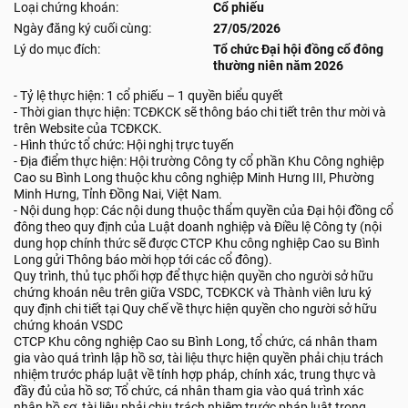
Loại chứng khoán:
Cổ phiếu
Ngày đăng ký cuối cùng:
27/05/2026
Lý do mục đích:
Tổ chức Đại hội đồng cổ đông
thường niên năm 2026
- Tỷ lệ thực hiện: 1 cổ phiếu – 1 quyền biểu quyết
- Thời gian thực hiện: TCĐKCK sẽ thông báo chi tiết trên thư mời và
trên Website của TCĐKCK.
- Hình thức tổ chức: Hội nghị trực tuyến
- Địa điểm thực hiện: Hội trường Công ty cổ phần Khu Công nghiệp
Cao su Bình Long thuộc khu công nghiệp Minh Hưng III, Phường
Minh Hưng, Tỉnh Đồng Nai, Việt Nam.
- Nội dung họp: Các nội dung thuộc thẩm quyền của Đại hội đồng cổ
đông theo quy định của Luật doanh nghiệp và Điều lệ Công ty (nội
dung họp chính thức sẽ được CTCP Khu công nghiệp Cao su Bình
Long gửi Thông báo mời họp tới các cổ đông).
Quy trình, thủ tục phối hợp để thực hiện quyền cho người sở hữu
chứng khoán nêu trên giữa VSDC, TCĐKCK và Thành viên lưu ký
quy định chi tiết tại Quy chế về thực hiện quyền cho người sở hữu
chứng khoán VSDC
CTCP Khu công nghiệp Cao su Bình Long, tổ chức, cá nhân tham
gia vào quá trình lập hồ sơ, tài liệu thực hiện quyền phải chịu trách
nhiệm trước pháp luật về tính hợp pháp, chính xác, trung thực và
đầy đủ của hồ sơ; Tổ chức, cá nhân tham gia vào quá trình xác
nhận hồ sơ, tài liệu phải chịu trách nhiệm trước pháp luật trong