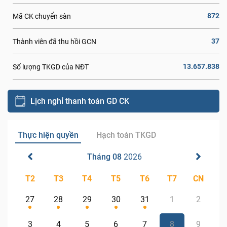
872
Mã CK chuyển sàn
37
Thành viên đã thu hồi GCN
13.657.838
Số lượng TKGD của NĐT
Lịch nghỉ thanh toán GD CK
Thực hiện quyền
Hạch toán TKGD
Tháng 08
2026
T2
T3
T4
T5
T6
T7
CN
27
28
29
30
31
1
2
3
4
5
6
7
8
9