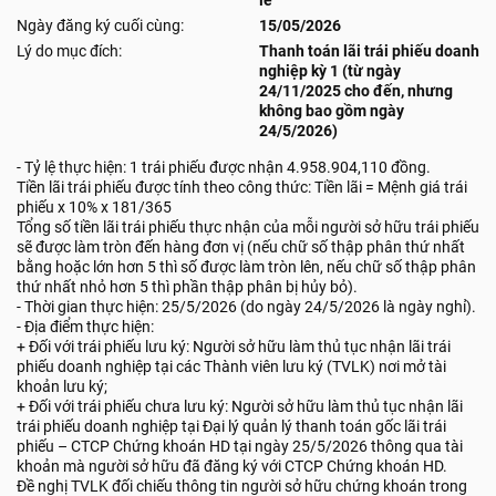
lẻ
Ngày đăng ký cuối cùng:
15/05/2026
Lý do mục đích:
Thanh toán lãi trái phiếu doanh
nghiệp kỳ 1 (từ ngày
24/11/2025 cho đến, nhưng
không bao gồm ngày
24/5/2026)
- Tỷ lệ thực hiện: 1 trái phiếu được nhận 4.958.904,110 đồng.
Tiền lãi trái phiếu được tính theo công thức: Tiền lãi = Mệnh giá trái
phiếu x 10% x 181/365
Tổng số tiền lãi trái phiếu thực nhận của mỗi người sở hữu trái phiếu
sẽ được làm tròn đến hàng đơn vị (nếu chữ số thập phân thứ nhất
bằng hoặc lớn hơn 5 thì số được làm tròn lên, nếu chữ số thập phân
thứ nhất nhỏ hơn 5 thì phần thập phân bị hủy bỏ).
- Thời gian thực hiện: 25/5/2026 (do ngày 24/5/2026 là ngày nghỉ).
- Địa điểm thực hiện:
+ Đối với trái phiếu lưu ký: Người sở hữu làm thủ tục nhận lãi trái
phiếu doanh nghiệp tại các Thành viên lưu ký (TVLK) nơi mở tài
khoản lưu ký;
+ Đối với trái phiếu chưa lưu ký: Người sở hữu làm thủ tục nhận lãi
trái phiếu doanh nghiệp tại Đại lý quản lý thanh toán gốc lãi trái
phiếu – CTCP Chứng khoán HD tại ngày 25/5/2026 thông qua tài
khoản mà người sở hữu đã đăng ký với CTCP Chứng khoán HD.
Đề nghị TVLK đối chiếu thông tin người sở hữu chứng khoán trong