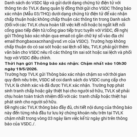
Danh sách do VSDC lập và gửi dưới dạng chứng từ điện tử với
thông tin do TVLK đang quản lý đồng thời gửi cho VSDC Thông báo
xác nhận (Mẫu 03/THQ) dưới dạng chứng từ điện tử để xác nhận
chấp thuận hoặc không chấp thuận các thông tin trong Danh sách
(Đối với các TVLK chưa hoàn tất việc kết nối hoặc bị ngắt kết nối
cổng giao tiếp điện tử/cổng giao tiếp trực tuyến với VSDC, đề nghị
gửi Thông báo xác nhận qua email có gắn chữ ký số vào địa chỉ
email thongbaoxacnhan@vsd.vn của VSDC). Trường hợp không
chấp thuận do có sai sót hoặc sai lệch số liệu, TVLK phải gửi thêm
văn bản cho VSDC nêu rõ các thông tin sai sót hoặc sai lệch và phối
hợp với VSDC điều chỉnh.
Thời hạn gửi Thông báo xác nhận: Chậm nhất vào 10h30
ngày 19/5/2026.
Trường hợp TVLK gửi Thông báo xác nhận chậm so với thời gian
quy định nêu trên, VSDC sẽ coi danh sách do VSDC cung cấp cho
TVLK là chính xác và đã được TVLK xác nhận. Trường hợp phát
sinh tranh chấp hoặc gây thiệt hại cho người sở hữu, TVLK sẽ phải
chịu hoàn toàn trách nhiệm đối với các tranh chấp hoặc thiệt hại
phát sinh cho người sở hữu.
Đề nghị các TVLK thông báo đầy đủ, chi tiết nội dung của thông báo
này đến từng nhà đầu tư lưu ký chứng khoán nêu trên tại TVLK
chậm nhất trong vòng 03 ngày làm việc kể từ ngày ghi trên thông
báo của VSDC./.