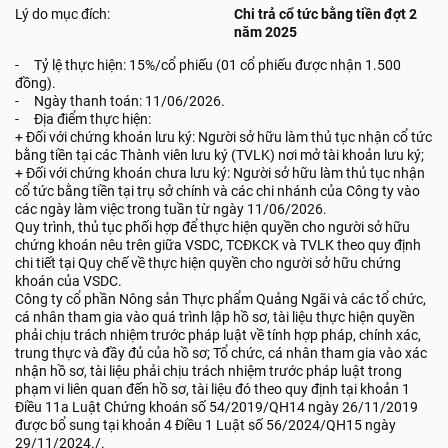
Lý do mục đích:
Chi trả cổ tức bằng tiền đợt 2
năm 2025
- Tỷ lệ thực hiện: 15%/cổ phiếu (01 cổ phiếu được nhận 1.500
đồng).
- Ngày thanh toán: 11/06/2026.
- Địa điểm thực hiện:
+ Đối với chứng khoán lưu ký: Người sở hữu làm thủ tục nhận cổ tức
bằng tiền tại các Thành viên lưu ký (TVLK) nơi mở tài khoản lưu ký;
+ Đối với chứng khoán chưa lưu ký: Người sở hữu làm thủ tục nhận
cổ tức bằng tiền tại trụ sở chính và các chi nhánh của Công ty vào
các ngày làm việc trong tuần từ ngày 11/06/2026.
Quy trình, thủ tục phối hợp để thực hiện quyền cho người sở hữu
chứng khoán nêu trên giữa VSDC, TCĐKCK và TVLK theo quy định
chi tiết tại Quy chế về thực hiện quyền cho người sở hữu chứng
khoán của VSDC.
Công ty cổ phần Nông sản Thực phẩm Quảng Ngãi và các tổ chức,
cá nhân tham gia vào quá trình lập hồ sơ, tài liệu thực hiện quyền
phải chịu trách nhiệm trước pháp luật về tính hợp pháp, chính xác,
trung thực và đầy đủ của hồ sơ; Tổ chức, cá nhân tham gia vào xác
nhận hồ sơ, tài liệu phải chịu trách nhiệm trước pháp luật trong
phạm vi liên quan đến hồ sơ, tài liệu đó theo quy định tại khoản 1
Điều 11a Luật Chứng khoán số 54/2019/QH14 ngày 26/11/2019
được bổ sung tại khoản 4 Điều 1 Luật số 56/2024/QH15 ngày
29/11/2024./.