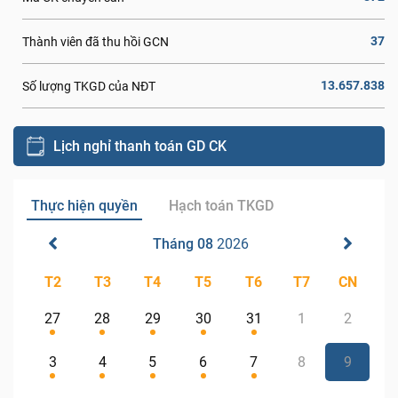
37
Thành viên đã thu hồi GCN
13.657.838
Số lượng TKGD của NĐT
Lịch nghỉ thanh toán GD CK
Thực hiện quyền
Hạch toán TKGD
Tháng 08
2026
T2
T3
T4
T5
T6
T7
CN
27
28
29
30
31
1
2
3
4
5
6
7
8
9