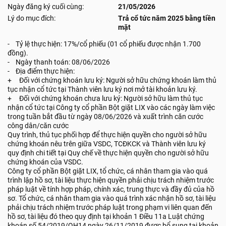
Ngày đăng ký cuối cùng:
21/05/2026
Lý do mục đích:
Trả cổ tức năm 2025 bằng tiền
mặt
- Tỷ lệ thực hiện: 17%/cổ phiếu (01 cổ phiếu được nhận 1.700
đồng).
- Ngày thanh toán: 08/06/2026
- Địa điểm thực hiện:
+ Đối với chứng khoán lưu ký: Người sở hữu chứng khoán làm thủ
tục nhận cổ tức tại Thành viên lưu ký nơi mở tài khoản lưu ký.
+ Đối với chứng khoán chưa lưu ký: Người sở hữu làm thủ tục
nhận cổ tức tại Công ty cổ phần Bột giặt LIX vào các ngày làm việc
trong tuần bắt đầu từ ngày 08/06/2026 và xuất trình căn cước
công dân/căn cước
Quy trình, thủ tục phối hợp để thực hiện quyền cho người sở hữu
chứng khoán nêu trên giữa VSDC, TCĐKCK và Thành viên lưu ký
quy định chi tiết tại Quy chế về thực hiện quyền cho người sở hữu
chứng khoán của VSDC.
Công ty cổ phần Bột giặt LIX, tổ chức, cá nhân tham gia vào quá
trình lập hồ sơ, tài liệu thực hiện quyền phải chịu trách nhiệm trước
pháp luật về tính hợp pháp, chính xác, trung thực và đầy đủ của hồ
sơ. Tổ chức, cá nhân tham gia vào quá trình xác nhận hồ sơ, tài liệu
phải chịu trách nhiệm trước pháp luật trong phạm vi liên quan đến
hồ sơ, tài liệu đó theo quy định tại khoản 1 Điều 11a Luật chứng
khoán số 54/2019/QH14 ngày 26/11/2019 được bổ sung tại khoản