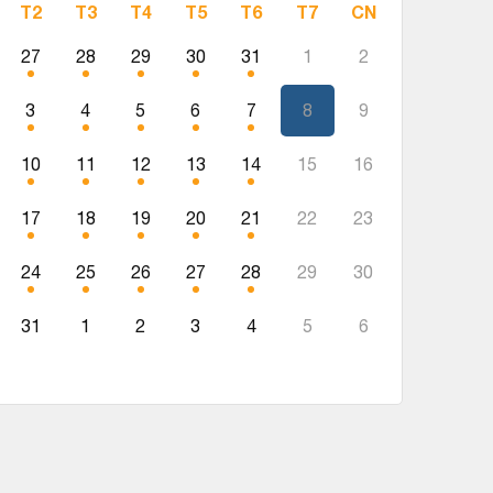
T2
T3
T4
T5
T6
T7
CN
27
28
29
30
31
1
2
3
4
5
6
7
8
9
10
11
12
13
14
15
16
17
18
19
20
21
22
23
24
25
26
27
28
29
30
31
1
2
3
4
5
6