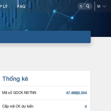
P LÝ
FAQ
Thống kê
47.488|6.554
Mã số GDCK NĐTNN
0
Cấp mã CK dự kiến