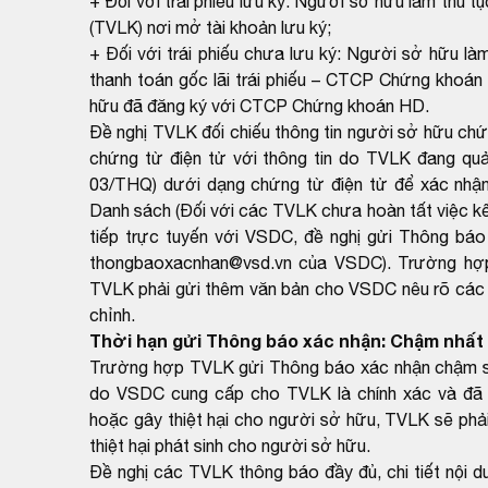
+ Đối với trái phiếu lưu ký: Người sở hữu làm thủ tụ
(TVLK) nơi mở tài khoản lưu ký;
+ Đối với trái phiếu chưa lưu ký: Người sở hữu làm 
thanh toán gốc lãi trái phiếu – CTCP Chứng khoán
hữu đã đăng ký với CTCP Chứng khoán HD.
Đề nghị TVLK đối chiếu thông tin người sở hữu ch
chứng từ điện tử với thông tin do TVLK đang qu
03/THQ) dưới dạng chứng từ điện tử để xác nhận
Danh sách (Đối với các TVLK chưa hoàn tất việc kết
tiếp trực tuyến với VSDC, đề nghị gửi Thông báo
thongbaoxacnhan@vsd.vn của VSDC). Trường hợp k
TVLK phải gửi thêm văn bản cho VSDC nêu rõ các th
chỉnh.
Thời hạn gửi Thông báo xác nhận: Chậm nhất 
Trường hợp TVLK gửi Thông báo xác nhận chậm so 
do VSDC cung cấp cho TVLK là chính xác và đã 
hoặc gây thiệt hại cho người sở hữu, TVLK sẽ phải
thiệt hại phát sinh cho người sở hữu.
Đề nghị các TVLK thông báo đầy đủ, chi tiết nội 