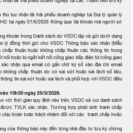
c nhận lãi trái phiếu doanh nghiệp tại các Thành viên lưu ký
thủ tục nhận lãi trái phiếu doanh nghiệp tại Đại lý quản lý
 HD tại ngày 01/6/2026 thông qua tài khoản mà người sở
ứng khoán trong Danh sách do VSDC lập và gửi dưới dạng
ản lý đồng thời gửi cho VSDC Thông báo xác nhận (Mẫu
 chấp thuận hoặc không chấp thuận các thông tin trong
 nối hoặc bị ngắt kết nối cổng giao tiếp điện tử/cổng giao
 xác nhận qua email có gắn chữ ký số vào địa chỉ email
hông chấp thuận do có sai sót hoặc sai lệch số liệu,
ông tin sai sót hoặc sai lệch và phối hợp với VSDC điều
vào 10h30 ngày 25/5/2026.
với thời gian quy định nêu trên, VSDC sẽ coi danh sách
được TVLK xác nhận. Trường hợp phát sinh tranh chấp
 chịu hoàn toàn trách nhiệm đối với các tranh chấp hoặc
dung của thông báo này đến từng nhà đầu tư lưu ký chứng