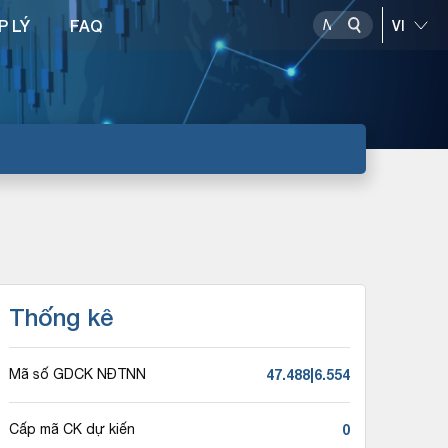
P LÝ
FAQ
Thống kê
47.488|6.554
Mã số GDCK NĐTNN
0
Cấp mã CK dự kiến