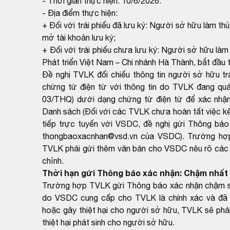
- Thời gian thực hiện: 10/6/2026.
- Địa điểm thực hiện:
+ Đối với trái phiếu đã lưu ký: Người sở hữu làm thủ 
mở tài khoản lưu ký;
+ Đối với trái phiếu chưa lưu ký: Người sở hữu làm
Phát triển Việt Nam – Chi nhánh Hà Thành, bắt đầu 
Đề nghị TVLK đối chiếu thông tin người sở hữu t
chứng từ điện tử với thông tin do TVLK đang qu
03/THQ) dưới dạng chứng từ điện tử để xác nhận
Danh sách (Đối với các TVLK chưa hoàn tất việc kết
tiếp trực tuyến với VSDC, đề nghị gửi Thông báo
thongbaoxacnhan@vsd.vn của VSDC). Trường hợp k
TVLK phải gửi thêm văn bản cho VSDC nêu rõ các th
chỉnh.
Thời hạn gửi Thông báo xác nhận: Chậm nhất 
Trường hợp TVLK gửi Thông báo xác nhận chậm so 
do VSDC cung cấp cho TVLK là chính xác và đã 
hoặc gây thiệt hại cho người sở hữu, TVLK sẽ phải
thiệt hại phát sinh cho người sở hữu.