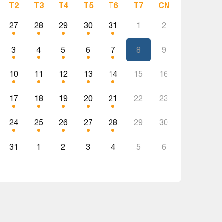
T2
T3
T4
T5
T6
T7
CN
27
28
29
30
31
1
2
3
4
5
6
7
8
9
10
11
12
13
14
15
16
17
18
19
20
21
22
23
24
25
26
27
28
29
30
31
1
2
3
4
5
6