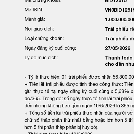
BID12515
Mã ISIN:
VN0BID1251
Mệnh giá:
1.000.000.0
Nơi giao dịch:
Trái phiếu ri
Loại chứng khoán:
Trái phiếu d
Ngày đăng ký cuối cùng:
27/05/2026
Lý do mục đích:
Thanh toán t
cho đến như
- Tỷ lệ thực hiện: 01 trái phiếu được nhận 56.800.0
+ Tiền lãi trái phiếu được tính theo công thức: Tiề
giữ thực tế tại ngày đăng ký cuối cùng x 5,68% x s
đó/365. Trong đó: số ngày thực tế tính lãi trái phi
đến nhưng không bao gồm ngày 10/6/2026 là 365 n
+ Tổng số tiền lãi trái phiếu thực nhận của người s
chữ số thập phân thứ nhất bằng hoặc lớn hơn 5 thì
hơn 5 thì phần thập phân bị hủy bỏ).