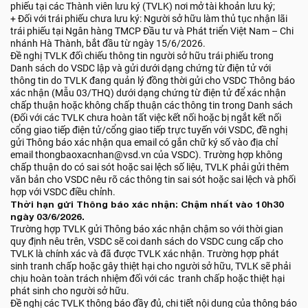
phiếu tại các Thành viên lưu ký (TVLK) nơi mở tài khoản lưu ký;
+ Đối với trái phiếu chưa lưu ký: Người sở hữu làm thủ tục nhận lãi
trái phiếu tại Ngân hàng TMCP Đầu tư và Phát triển Việt Nam – Chi
nhánh Hà Thành, bắt đầu từ ngày 15/6/2026.
Đề nghị TVLK đối chiếu thông tin người sở hữu trái phiếu trong
Danh sách do VSDC lập và gửi dưới dạng chứng từ điện tử với
thông tin do TVLK đang quản lý đồng thời gửi cho VSDC Thông báo
xác nhận (Mẫu 03/THQ) dưới dạng chứng từ điện tử để xác nhận
chấp thuận hoặc không chấp thuận các thông tin trong Danh sách
(Đối với các TVLK chưa hoàn tất việc kết nối hoặc bị ngắt kết nối
cổng giao tiếp điện tử/cổng giao tiếp trực tuyến với VSDC, đề nghị
gửi Thông báo xác nhận qua email có gắn chữ ký số vào địa chỉ
email thongbaoxacnhan@vsd.vn của VSDC). Trường hợp không
chấp thuận do có sai sót hoặc sai lệch số liệu, TVLK phải gửi thêm
văn bản cho VSDC nêu rõ các thông tin sai sót hoặc sai lệch và phối
hợp với VSDC điều chỉnh.
Thời hạn gửi Thông báo xác nhận: Chậm nhất vào 10h30
ngày 03/6/2026.
Trường hợp TVLK gửi Thông báo xác nhận chậm so với thời gian
quy định nêu trên, VSDC sẽ coi danh sách do VSDC cung cấp cho
TVLK là chính xác và đã được TVLK xác nhận. Trường hợp phát
sinh tranh chấp hoặc gây thiệt hại cho người sở hữu, TVLK sẽ phải
chịu hoàn toàn trách nhiệm đối với các tranh chấp hoặc thiệt hại
phát sinh cho người sở hữu.
Đề nghị các TVLK thông báo đầy đủ, chi tiết nội dung của thông báo