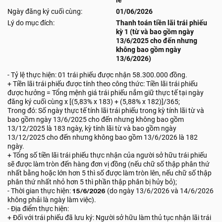
lẻ
Ngày đăng ký cuối cùng:
01/06/2026
Lý do mục đích:
Thanh toán tiền lãi trái phiếu
kỳ 1 (từ và bao gồm ngày
13/6/2025 cho đến nhưng
không bao gồm ngày
13/6/2026)
- Tỷ lệ thực hiện: 01 trái phiếu được nhận 58.300.000 đồng.
+ Tiền lãi trái phiếu được tính theo công thức: Tiền lãi trái phiếu
được hưởng = Tổng mệnh giá trái phiếu nắm giữ thực tế tại ngày
đăng ký cuối cùng x [(5,83% x 183) + (5,88% x 182)]/365;
Trong đó: Số ngày thực tế tính lãi trái phiếu trong kỳ tính lãi từ và
bao gồm ngày 13/6/2025 cho đến nhưng không bao gồm
13/12/2025 là 183 ngày, kỳ tính lãi từ và bao gồm ngày
13/12/2025 cho đến nhưng không bao gồm 13/6/2026 là 182
ngày.
+ Tổng số tiền lãi trái phiếu thực nhận của người sở hữu trái phiếu
sẽ được làm tròn đến hàng đơn vị đồng (nếu chữ số thập phân thứ
nhất bằng hoặc lớn hơn 5 thì số được làm tròn lên, nếu chữ số thập
phân thứ nhất nhỏ hơn 5 thì phần thập phân bị hủy bỏ);
- Thời gian thực hiện:
15/6/2026
(do ngày 13/6/2026 và 14/6/2026
không phải là ngày làm việc).
- Địa điểm thực hiện:
+ Đối với trái phiếu đã lưu ký: Người sở hữu làm thủ tục nhận lãi trái