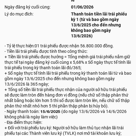
lẻ
Ngày đăng ký cuối cùng:
01/06/2026
Lý do mục đích:
Thanh toán tiền lãi trái phiếu
kỳ 1 (từ và bao gồm ngày
13/6/2025 cho đến nhưng
không bao gồm ngày
13/6/2026)
- Tỷ lệ thực hiện:01 trái phiếu được nhận 56.800.000 đồng.
- Tiền lãi trái phiếu được tính theo công thức:
+ Tiền lãi trái phiếu được hưởng = Tổng mệnh giá trái phiếu nắm giữ
thực tế tại ngày đăng ký cuối cùng x 5,68% x Số ngày thực tế tính lãi
trái phiếu trong kỳ thanh toán lãi đó/365;
+ Số ngày thực tế tính lãi trái phiếu trong kỳ thanh toán lãi từ và bao
gồm ngày 13/6/2025 cho đến nhưng không bao gồm ngày
13/6/2026 là 365 ngày;
+ Tổng số tiền lãi trái phiếu thực nhận của người sở hữu trái phiếu
sẽ được làm tròn đến hàng đơn vị đồng (nếu chữ số thập phân thứ
nhất bằng hoặc lớn hơn 5 thì số được làm tròn lên, nếu chữ số thập
phân thứ nhất nhỏ hơn 5 thì phần thập phân bị hủy bỏ).
- Ngày thanh toán:
15/6/2025
(do ngày 13/6/2026 và 14/6/2026
không phải là ngày làm việc)
- Địa điểm thực hiện:
+ Đối với trái phiếu lưu ký: Người sở hữu làm thủ tục nhận lãi trái
phiếu tại các Thành viên lưu ký (TVLK) nơi mở tài khoản lưu ký;