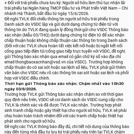
+ Đối với trái phiếu chưa lưu ký: Người sở hữu làm thủ tục nhận lãi
trái phiếu tại Ngân hàng TMCP Đầu tư và Phát triển Việt Nam – Chi
nhánh Hà Thành, bắt đầu từ ngày 15/6/2026.
Đề nghị TVLK đối chiếu thông tin người sở hữu trái phiếu trong
Danh sách do VSDC lập và gửi dưới dạng chứng từ điện tử với
thông tin do TVLK đang quản lý đồng thời gửi cho VSDC Thông báo
xác nhận (Mẫu 03/THQ) dưới dạng chứng từ điện tử để xác nhận
chấp thuận hoặc không chấp thuận các thông tin trong Danh sách
(Đối với các TVLK chưa hoàn tất việc kết nối hoặc bị ngắt kết nối
cổng giao tiếp điện tử/cổng giao tiếp trực tuyến với VSDC, đề nghị
gửi Thông báo xác nhận qua email có gắn chữ ký số vào địa chỉ
email thongbaoxacnhan@vsd.vn của VSDC). Trường hợp không
chấp thuận do có sai sót hoặc sai lệch số liệu, TVLK phải gửi thêm
văn bản cho VSDC nêu rõ các thông tin sai sót hoặc sai lệch và phối
hợp với VSDC điều chỉnh.
Thời hạn gửi Thông báo xác nhận: Chậm nhất vào 10h30
ngày 03/6/2026.
Trường hợp TVLK gửi Thông báo xác nhận chậm so với thời gian
quy định nêu trên, VSDC sẽ coi danh sách do VSDC cung cấp cho
TVLK là chính xác và đã được TVLK xác nhận. Trường hợp phát
sinh tranh chấp hoặc gây thiệt hại cho người sở hữu, TVLK sẽ phải
chịu hoàn toàn trách nhiệm đối với các tranh chấp hoặc thiệt hại
phát sinh cho người sở hữu.
Đề nghị các TVLK thông báo đầy đủ, chi tiết nội dung của thông báo
này đến từng nhà đầu tư lưu ký trái phiếu nêu trên tại TVLK chậm