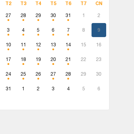
T2
T3
T4
T5
T6
T7
CN
27
28
29
30
31
1
2
3
4
5
6
7
8
9
10
11
12
13
14
15
16
17
18
19
20
21
22
23
24
25
26
27
28
29
30
31
1
2
3
4
5
6