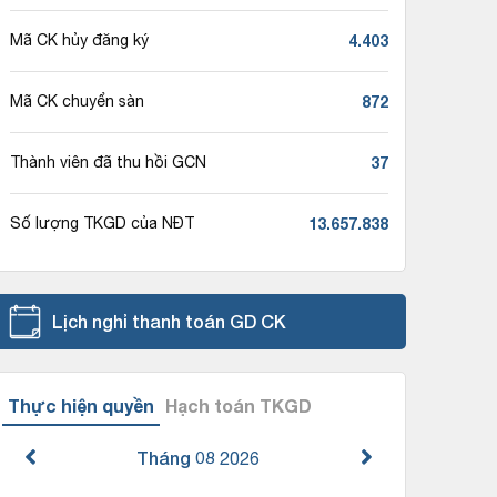
4.403
Mã CK hủy đăng ký
872
Mã CK chuyển sàn
37
Thành viên đã thu hồi GCN
13.657.838
Số lượng TKGD của NĐT
Lịch nghỉ thanh toán GD CK
Thực hiện quyền
Hạch toán TKGD
Tháng 08
2026