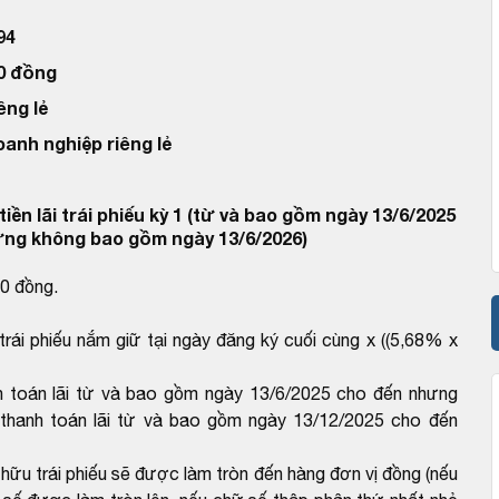
94
00 đồng
êng lẻ
oanh nghiệp riêng lẻ
iền lãi trái phiếu kỳ 1 (từ và bao gồm ngày 13/6/2025
ng không bao gồm ngày 13/6/2026)
00 đồng.
trái phiếu nắm giữ tại ngày đăng ký cuối cùng x ((5,68% x
anh toán lãi từ và bao gồm ngày 13/6/2025 cho đến nhưng
thanh toán lãi từ và bao gồm ngày 13/12/2025 cho đến
ở hữu trái phiếu sẽ được làm tròn đến hàng đơn vị đồng (nếu