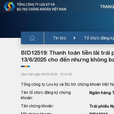
TRANG
Tin tức
Tổ chức đăng k
BID12519: Thanh toán tiền lãi trái
13/6/2025 cho đến nhưng không ba
Cập nhật ngày 08/05/2026 - 16:24:45
Tổng công ty Lưu ký và Bù trừ chứng khoán Việt N
Tên tổ chức đăng ký chứng
Ngân hàng T
khoán:
Tên chứng khoán:
Trái phiếu 
Mã chứng khoán: