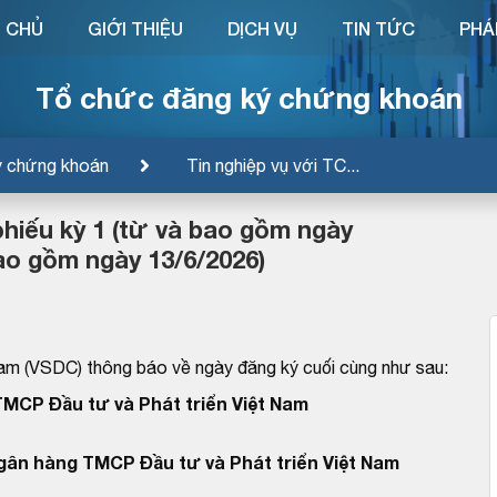
 CHỦ
GIỚI THIỆU
DỊCH VỤ
TIN TỨC
PHÁ
Tổ chức đăng ký chứng khoán
ý chứng khoán
Tin nghiệp vụ với TC...
 phiếu kỳ 1 (từ và bao gồm ngày
o gồm ngày 13/6/2026)
am (VSDC) thông báo về ngày đăng ký cuối cùng như sau:
MCP Đầu tư và Phát triển Việt Nam
Ngân hàng TMCP Đầu tư và Phát triển Việt Nam