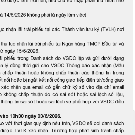
 số được làm tròn lên, nếu chữ số thập phân thứ nhất nhỏ
 14/6/2026 không phải là ngày làm việc)
ục nhận lãi trái phiếu tại các Thành viên lưu ký (TVLK) nơi
 thủ tục nhận lãi trái phiếu tại Ngân hàng TMCP Đầu tư và
từ ngày 15/6/2026.
rái phiếu trong Danh sách do VSDC lập và gửi dưới dạng
ản lý đồng thời gửi cho VSDC Thông báo xác nhận (Mẫu
 chấp thuận hoặc không chấp thuận các thông tin trong
 nối hoặc bị ngắt kết nối cổng giao tiếp điện tử/cổng giao
 xác nhận qua email có gắn chữ ký số vào địa chỉ email
hông chấp thuận do có sai sót hoặc sai lệch số liệu,
ông tin sai sót hoặc sai lệch và phối hợp với VSDC điều
vào 10h30 ngày 03/6/2026.
với thời gian quy định nêu trên, VSDC sẽ coi danh sách
được TVLK xác nhận. Trường hợp phát sinh tranh chấp