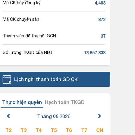
4.403
Mã CK hủy đăng ký
872
Mã CK chuyển sàn
37
Thành viên đã thu hồi GCN
13.657.838
Số lượng TKGD của NĐT
Lịch nghỉ thanh toán GD CK
Thực hiện quyền
Hạch toán TKGD
Tháng 08
2026
T2
T3
T4
T5
T6
T7
CN