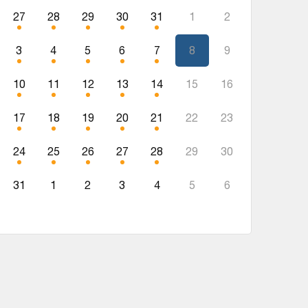
27
28
29
30
31
1
2
3
4
5
6
7
8
9
10
11
12
13
14
15
16
17
18
19
20
21
22
23
24
25
26
27
28
29
30
31
1
2
3
4
5
6