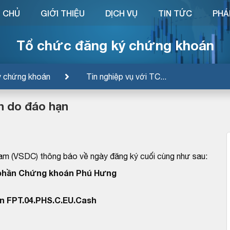
 CHỦ
GIỚI THIỆU
DỊCH VỤ
TIN TỨC
PHÁ
Tổ chức đăng ký chứng khoán
ý chứng khoán
Tin nghiệp vụ với TC...
n do đáo hạn
am (VSDC) thông báo về ngày đăng ký cuối cùng như sau:
 phần Chứng khoán Phú Hưng
n FPT.04.PHS.C.EU.Cash