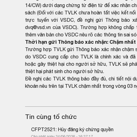
14/CW) dưới dạng chứng từ điện tử để xác nhận ch
sách (Đối với các TVLK chưa hoàn tất việc kết nối 
trực tuyến với VSDC, đề nghị gửi Thông báo xá
dvq@vsd.vn của VSDC). Trường hợp không chấp thu
thêm văn bản cho VSDC nêu rõ các thông tin sai sót
Thời hạn gửi Thông báo xác nhận: Chậm nhất 
Trường hợp TVLK gửi Thông báo xác nhận chậm so 
do VSDC cung cấp cho TVLK là chính xác và đã 
hoặc gây thiệt hại cho người sở hữu, TVLK sẽ phải
thiệt hại phát sinh cho người sở hữu.
Đề nghị các TVLK thông báo đầy đủ, chi tiết nội 
khoán nêu trên tại TVLK chậm nhất trong vòng 03 n
Tin cùng tổ chức
CFPT2521: Hủy đăng ký chứng quyền
Cập nhật ngày 24/06/2026 - 16:27:17