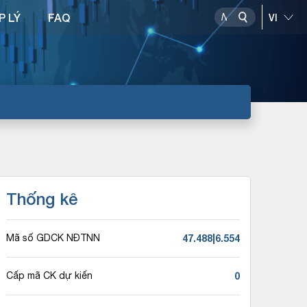
P LÝ
FAQ
Thống kê
47.488|6.554
Mã số GDCK NĐTNN
0
Cấp mã CK dự kiến