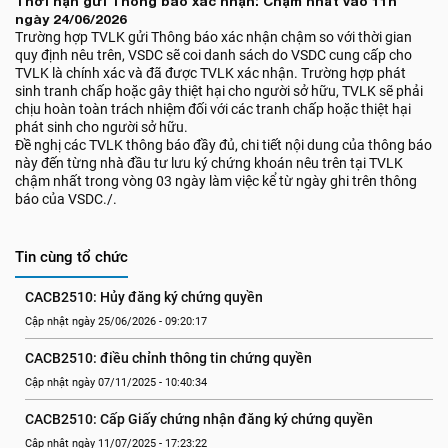
Thời hạn gửi Thông báo xác nhận: Chậm nhất vào 11h
ngày 24/06/2026
Trường hợp TVLK gửi Thông báo xác nhận chậm so với thời gian
quy định nêu trên, VSDC sẽ coi danh sách do VSDC cung cấp cho
TVLK là chính xác và đã được TVLK xác nhận. Trường hợp phát
sinh tranh chấp hoặc gây thiệt hại cho người sở hữu, TVLK sẽ phải
chịu hoàn toàn trách nhiệm đối với các tranh chấp hoặc thiệt hại
phát sinh cho người sở hữu.
Đề nghị các TVLK thông báo đầy đủ, chi tiết nội dung của thông báo
này đến từng nhà đầu tư lưu ký chứng khoán nêu trên tại TVLK
chậm nhất trong vòng 03 ngày làm việc kể từ ngày ghi trên thông
báo của VSDC./.
Tin cùng tổ chức
CACB2510: Hủy đăng ký chứng quyền
Cập nhật ngày 25/06/2026 - 09:20:17
CACB2510: điều chỉnh thông tin chứng quyền
Cập nhật ngày 07/11/2025 - 10:40:34
CACB2510: Cấp Giấy chứng nhận đăng ký chứng quyền
Cập nhật ngày 11/07/2025 - 17:23:22