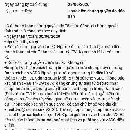
Ngày đăng ký cuối cùng:
23/06/2026
Lý do mục đích:
Thực hiện chứng quyền do đáo
hạn
- Giá thanh toán chứng quyền: do Tổ chức đăng ký chứng quyền
tính toán và công bố theo quy định.
- Ngày thanh toán:
30/06/2026
- Địa điểm thực hiện:
+ Đối với chứng quyền lưu ký: Người sở hữu làm thủ tục nhận tiền
thanh toán tại các Thành viên lưu ký (TVLK) nơi mở tài khoản lưu
ký.
+ Đối với chứng quyền chưa lưu ký: Không có
Đề nghị TVLK đối chiếu thông tin người sở hữu chứng quyền trong
Danh sách do VSDC lập và gửi dưới dạng chứng từ điện tử với
thông tin do TVLK đang quản lý đồng thời gửi cho VSDC Thông báo
xác nhận (Mẫu 14/CW) dưới dạng chứng từ điện tử để xác nhận
chấp thuận hoặc không chấp thuận các thông tin trong Danh sách
(Đối với các TVLK chưa hoàn tất việc kết nối hoặc bị ngắt kết nối
cổng giao tiếp điện tử/cổng giao tiếp trực tuyến với VSDC, đề nghị
gửi Thông báo xác nhận qua email có gắn chữ ký số vào địa chỉ
email dvq@vsd.vn của VSDC). Trường hợp không chấp thuận do có
sai sót hoặc sai lệch số liệu, TVLK phải gửi thêm văn bản cho VSDC
nêu rõ các thông tin sai sót hoặc sai lệch và phối hợp với VSDC điều
chỉnh.