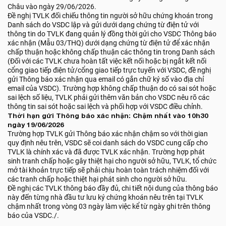
Châu vào ngày 29/06/2026.
Đề nghị TVLK đối chiếu thông tin người sở hữu chứng khoán trong
Danh sách do VSDC lập và gửi dưới dạng chứng từ điện tử với
thông tin do TVLK đang quản lý đồng thời gửi cho VSDC Thông báo
xác nhận (Mẫu 03/THQ) dưới dạng chứng từ điện tử để xác nhận
chấp thuận hoặc không chấp thuận các thông tin trong Danh sách
(Đối với các TVLK chưa hoàn tất việc kết nối hoặc bị ngắt kết nối
cổng giao tiếp điện tử/cổng giao tiếp trực tuyến với VSDC, đề nghị
gửi Thông báo xác nhận qua email có gắn chữ ký số vào địa chỉ
email của VSDC). Trường hợp không chấp thuận do có sai sót hoặc
sai lệch số liệu, TVLK phải gửi thêm văn bản cho VSDC nêu rõ các
thông tin sai sót hoặc sai lệch và phối hợp với VSDC điều chỉnh.
Thời hạn gửi Thông báo xác nhận: Chậm nhất vào 10h30
ngày 19/06/2026
Trường hợp TVLK gửi Thông báo xác nhận chậm so với thời gian
quy định nêu trên, VSDC sẽ coi danh sách do VSDC cung cấp cho
TVLK là chính xác và đã được TVLK xác nhận. Trường hợp phát
sinh tranh chấp hoặc gây thiệt hại cho người sở hữu, TVLK, tổ chức
mở tài khoản trực tiếp sẽ phải chịu hoàn toàn trách nhiệm đối với
các tranh chấp hoặc thiệt hại phát sinh cho người sở hữu.
Đề nghị các TVLK thông báo đầy đủ, chi tiết nội dung của thông báo
này đến từng nhà đầu tư lưu ký chứng khoán nêu trên tại TVLK
chậm nhất trong vòng 03 ngày làm việc kể từ ngày ghi trên thông
báo của VSDC./.