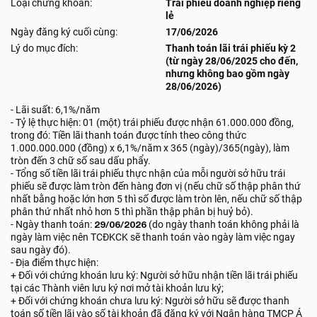
Loại chứng khoán:
Trái phiếu doanh nghiệp riêng
lẻ
Ngày đăng ký cuối cùng:
17/06/2026
Lý do mục đích:
Thanh toán lãi trái phiếu kỳ 2
(từ ngày 28/06/2025 cho đến,
nhưng không bao gồm ngày
28/06/2026)
- Lãi suất: 6,1%/năm
- Tỷ lệ thực hiện: 01 (một) trái phiếu được nhận 61.000.000 đồng,
trong đó: Tiền lãi thanh toán được tính theo công thức
1.000.000.000 (đồng) x 6,1%/năm x 365 (ngày)/365(ngày), làm
tròn đến 3 chữ số sau dấu phẩy.
- Tổng số tiền lãi trái phiếu thực nhận của mỗi người sở hữu trái
phiếu sẽ được làm tròn đến hàng đơn vị (nếu chữ số thập phân thứ
nhất bằng hoặc lớn hơn 5 thì số được làm tròn lên, nếu chữ số thập
phân thứ nhất nhỏ hơn 5 thì phần thập phân bị huỷ bỏ).
- Ngày thanh toán:
29/06/2026
(do ngày thanh toán không phải là
ngày làm việc nên TCĐKCK sẽ thanh toán vào ngày làm việc ngay
sau ngày đó).
- Địa điểm thực hiện:
+ Đối với chứng khoán lưu ký: Người sở hữu nhận tiền lãi trái phiếu
tại các Thành viên lưu ký nơi mở tài khoản lưu ký;
+ Đối với chứng khoán chưa lưu ký: Người sở hữu sẽ được thanh
toán số tiền lãi vào số tài khoản đã đăng ký với Ngân hàng TMCP Á