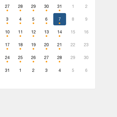
27
28
29
30
31
1
2
3
4
5
6
7
8
9
10
11
12
13
14
15
16
17
18
19
20
21
22
23
24
25
26
27
28
29
30
31
1
2
3
4
5
6