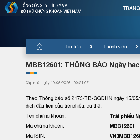
TRANG
Tin tức
Thành viên
MBB12601: THÔNG BÁO Ngày hạch 
Cập nhật ngày 19/05/2026 - 09:24:07
Theo Thông báo số 2175/TB-SGDHN ngày 15/05/20
dịch đầu tiên của trái phiếu, cụ thể:
Tên chứng khoán:
Trái phiếu 
Mã chứng khoán:
MBB12601
Mã ISIN:
VN0MBB126