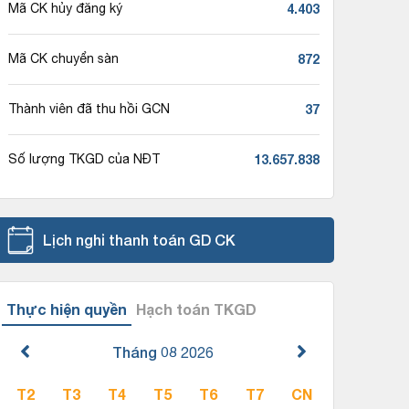
4.403
Mã CK hủy đăng ký
872
Mã CK chuyển sàn
37
Thành viên đã thu hồi GCN
13.657.838
Số lượng TKGD của NĐT
Lịch nghỉ thanh toán GD CK
Thực hiện quyền
Hạch toán TKGD
Tháng 08
2026
T2
T3
T4
T5
T6
T7
CN