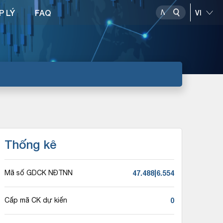
P LÝ
FAQ
Thống kê
47.488|6.554
Mã số GDCK NĐTNN
0
Cấp mã CK dự kiến