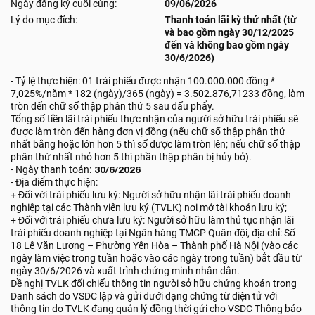
Ngày đăng ký cuối cùng:
09/06/2026
Lý do mục đích:
Thanh toán lãi kỳ thứ nhất (từ
và bao gồm ngày 30/12/2025
đến và không bao gồm ngày
30/6/2026)
- Tỷ lệ thực hiện: 01 trái phiếu được nhận 100.000.000 đồng *
7,025%/năm * 182 (ngày)/365 (ngày) = 3.502.876,71233 đồng, làm
tròn đến chữ số thập phân thứ 5 sau dấu phẩy.
Tổng số tiền lãi trái phiếu thực nhận của người sở hữu trái phiếu sẽ
được làm tròn đến hàng đơn vị đồng (nếu chữ số thập phân thứ
nhất bằng hoặc lớn hơn 5 thì số được làm tròn lên; nếu chữ số thập
phân thứ nhất nhỏ hơn 5 thì phần thập phân bị hủy bỏ).
- Ngày thanh toán:
30/6/2026
- Địa điểm thực hiện:
+ Đối với trái phiếu lưu ký: Người sở hữu nhận lãi trái phiếu doanh
nghiệp tại các Thành viên lưu ký (TVLK) nơi mở tài khoản lưu ký;
+ Đối với trái phiếu chưa lưu ký: Người sở hữu làm thủ tục nhận lãi
trái phiếu doanh nghiệp tại Ngân hàng TMCP Quân đội, địa chỉ: Số
18 Lê Văn Lương – Phường Yên Hòa – Thành phố Hà Nội (vào các
ngày làm việc trong tuần hoặc vào các ngày trong tuần) bắt đầu từ
ngày 30/6/2026 và xuất trình chứng minh nhân dân.
Đề nghị TVLK đối chiếu thông tin người sở hữu chứng khoán trong
Danh sách do VSDC lập và gửi dưới dạng chứng từ điện tử với
thông tin do TVLK đang quản lý đồng thời gửi cho VSDC Thông báo