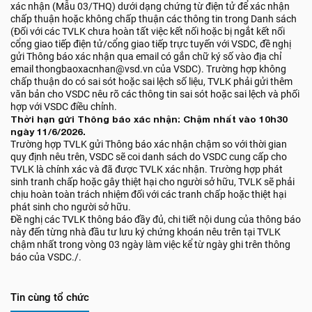
xác nhận (Mẫu 03/THQ) dưới dạng chứng từ điện tử để xác nhận
chấp thuận hoặc không chấp thuận các thông tin trong Danh sách
(Đối với các TVLK chưa hoàn tất việc kết nối hoặc bị ngắt kết nối
cổng giao tiếp điện tử/cổng giao tiếp trực tuyến với VSDC, đề nghị
gửi Thông báo xác nhận qua email có gắn chữ ký số vào địa chỉ
email thongbaoxacnhan@vsd.vn của VSDC). Trường hợp không
chấp thuận do có sai sót hoặc sai lệch số liệu, TVLK phải gửi thêm
văn bản cho VSDC nêu rõ các thông tin sai sót hoặc sai lệch và phối
hợp với VSDC điều chỉnh.
Thời hạn gửi Thông báo xác nhận: Chậm nhất vào 10h30
ngày 11/6/2026.
Trường hợp TVLK gửi Thông báo xác nhận chậm so với thời gian
quy định nêu trên, VSDC sẽ coi danh sách do VSDC cung cấp cho
TVLK là chính xác và đã được TVLK xác nhận. Trường hợp phát
sinh tranh chấp hoặc gây thiệt hại cho người sở hữu, TVLK sẽ phải
chịu hoàn toàn trách nhiệm đối với các tranh chấp hoặc thiệt hại
phát sinh cho người sở hữu.
Đề nghị các TVLK thông báo đầy đủ, chi tiết nội dung của thông báo
này đến từng nhà đầu tư lưu ký chứng khoán nêu trên tại TVLK
chậm nhất trong vòng 03 ngày làm việc kể từ ngày ghi trên thông
báo của VSDC./.
Tin cùng tổ chức