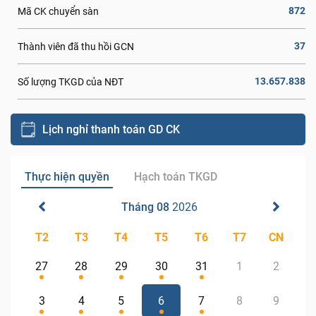
872
Mã CK chuyển sàn
37
Thành viên đã thu hồi GCN
13.657.838
Số lượng TKGD của NĐT
Lịch nghỉ thanh toán GD CK
Thực hiện quyền
Hạch toán TKGD
Tháng 08
2026
T2
T3
T4
T5
T6
T7
CN
27
28
29
30
31
1
2
3
4
5
6
7
8
9