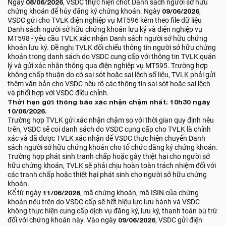
Ngày
08/06/2026
, VSDC thực hiện chốt Danh sách người sở hữu
chứng khoán để hủy đăng ký chứng khoán. Ngày
09/06/2026
,
VSDC gửi cho TVLK điện nghiệp vụ MT596 kèm theo file dữ liệu
Danh sách người sở hữu chứng khoán lưu ký và điện nghiệp vụ
MT598 - yêu cầu TVLK xác nhận Danh sách người sở hữu chứng
khoán lưu ký. Đề nghị TVLK đối chiếu thông tin người sở hữu chứng
khoán trong danh sách do VSDC cung cấp với thông tin TVLK quản
lý và gửi xác nhận thông qua điện nghiệp vụ MT595. Trường hợp
không chấp thuận do có sai sót hoặc sai lệch số liệu, TVLK phải gửi
thêm văn bản cho VSDC nêu rõ các thông tin sai sót hoặc sai lệch
và phối hợp với VSDC điều chỉnh.
Thời hạn gửi thông báo xác nhận chậm nhất: 10h30 ngày
10/06/2026.
Trường hợp TVLK gửi xác nhận chậm so với thời gian quy định nêu
trên, VSDC sẽ coi danh sách do VSDC cung cấp cho TVLK là chính
xác và đã được TVLK xác nhận để VSDC thực hiện chuyển Danh
sách người sở hữu chứng khoán cho tổ chức đăng ký chứng khoán.
Trường hợp phát sinh tranh chấp hoặc gây thiệt hại cho người sở
hữu chứng khoán, TVLK sẽ phải chịu hoàn toàn trách nhiệm đối với
các tranh chấp hoặc thiệt hại phát sinh cho người sở hữu chứng
khoán.
Kể từ ngày
11/06/2026
, mã chứng khoán, mã ISIN của chứng
khoán nêu trên do VSDC cấp sẽ hết hiệu lực lưu hành và VSDC
không thực hiện cung cấp dịch vụ đăng ký, lưu ký, thanh toán bù trừ
đối với chứng khoán này. Vào ngày
09/06/2026
, VSDC gửi điện