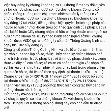
Việc hủy đăng ký chứng khoán tại VSDC không làm thay đổi quyền
và lợi ích hợp pháp của người sở hữu chứng khoán. Công ty cổ
phần Thông Quảng Ninh chịu trách nhiệm quản lý thông tin về
chứng khoán, người sở hữu chứng khoán sau khi chứng khoán bị
hủy đăng ký tại VSDC, tiếp tục thực hiện quyền, lợi ích hợp pháp của
người sở hữu chứng khoán (nếu có) theo quy định của pháp luật và
cấp lại Sổ hoặc Giấy chứng nhận sở hữu chứng khoán cho người sở
hữu chứng khoán đã lưu ký theo Danh sách người sở hữu chứng
khoán được VSDC gửi cho Công ty cổ phần Thông Quảng Ninh sau
ngày hiệu lực hủy đăng ký.
Công ty cổ phần Thông Quảng Ninh và các tổ chức, cá nhân tham
gia vào quá trình lập hồ sơ, tài liệu hủy đăng ký chứng khoán phải
chịu trách nhiệm trước pháp luật về tính hợp pháp, chính xác, trung
thực và đầy đủ của hồ sơ; Tổ chức, cá nhân tham gia xác nhận hồ
sơ, tài liệu phải chịu trách nhiệm trước pháp luật trong phạm vi liên
quan đến hồ sơ, tài liệu đó theo quy định tại khoản 1 Điều 11a Luật
Chứng khoán số 54/2019/QH14 ngày 26/11/2019 được bổ sung
tại khoản 4 Điều 1 Luật số 56/2024/QH15 ngày 29/11/2024.
Thành viên lưu ký (TVLK) phối hợp thực hiện công tác hủy đăng ký
chứng khoán nêu trên, cụ thể:
Kể từ ngày
05/06/2026
, VSDC sẽ ngừng cung cấp dịch vụ lưu ký, rút
và chuyển quyền sở hữu chứng khoán đối với chứng khoán nêu
trên. Đề nghị TVLK thông báo nội dung này cho nhà đầu tư được
biết.