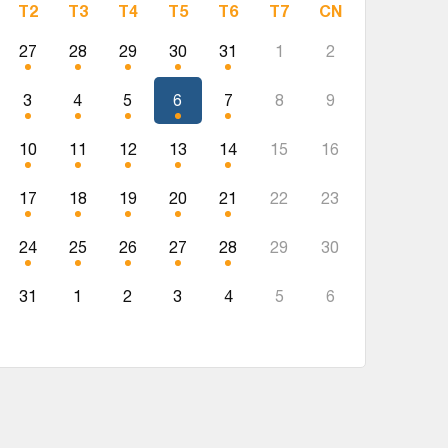
T2
T3
T4
T5
T6
T7
CN
27
28
29
30
31
1
2
3
4
5
6
7
8
9
10
11
12
13
14
15
16
17
18
19
20
21
22
23
24
25
26
27
28
29
30
31
1
2
3
4
5
6