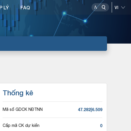
P LÝ
FAQ
Thống kê
47.282|6.509
Mã số GDCK NĐTNN
0
Cấp mã CK dự kiến