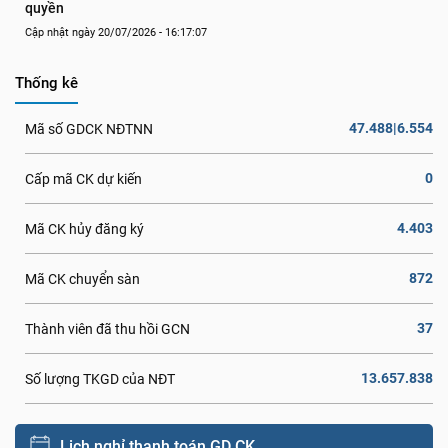
quyền
Cập nhật ngày 20/07/2026 - 16:17:07
Thống kê
47.488|6.554
Mã số GDCK NĐTNN
0
Cấp mã CK dự kiến
4.403
Mã CK hủy đăng ký
872
Mã CK chuyển sàn
37
Thành viên đã thu hồi GCN
13.657.838
Số lượng TKGD của NĐT
Lịch nghỉ thanh toán GD CK