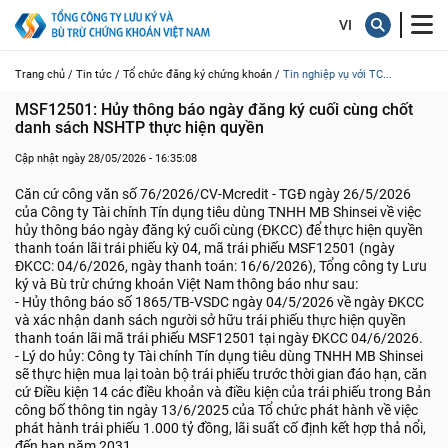
Trang chủ /
Tin tức /
Tổ chức đăng ký chứng khoán /
Tin nghiệp vụ với TC...
MSF12501: Hủy thông báo ngày đăng ký cuối cùng chốt 
danh sách NSHTP thực hiện quyền
Cập nhật ngày 28/05/2026 - 16:35:08
Căn cứ công văn số 76/2026/CV-Mcredit - TGĐ ngày 26/5/2026
của Công ty Tài chính Tín dụng tiêu dùng TNHH MB Shinsei về việc
hủy thông báo ngày đăng ký cuối cùng (ĐKCC) để thực hiện quyền
thanh toán lãi trái phiếu kỳ 04, mã trái phiếu MSF12501 (ngày
ĐKCC: 04/6/2026, ngày thanh toán: 16/6/2026), Tổng công ty Lưu
ký và Bù trừ chứng khoán Việt Nam thông báo như sau:
- Hủy thông báo số 1865/TB-VSDC ngày 04/5/2026 về ngày ĐKCC
và xác nhận danh sách người sở hữu trái phiếu thực hiện quyền
thanh toán lãi mã trái phiếu MSF12501 tại ngày ĐKCC 04/6/2026.
- Lý do hủy: Công ty Tài chính Tín dụng tiêu dùng TNHH MB Shinsei
sẽ thực hiện mua lại toàn bộ trái phiếu trước thời gian đáo hạn, căn
cứ Điều kiện 14 các điều khoản và điều kiện của trái phiếu trong Bản
công bố thông tin ngày 13/6/2025 của Tổ chức phát hành về việc
phát hành trái phiếu 1.000 tỷ đồng, lãi suất cố định kết hợp thả nổi,
đến hạn năm 2031.