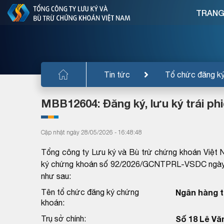
TRANG
Tin tức
Tổ chức đăng k
MBB12604: Đăng ký, lưu ký trái ph
Cập nhật ngày 28/05/2026 - 16:48:48
Tổng công ty Lưu ký và Bù trừ chứng khoán Việt 
ký chứng khoán số 92/2026/GCNTPRL-VSDC ngày 2
như sau:
Tên tổ chức đăng ký chứng
Ngân hàng 
khoán:
Trụ sở chính:
Số 18 Lê Vă