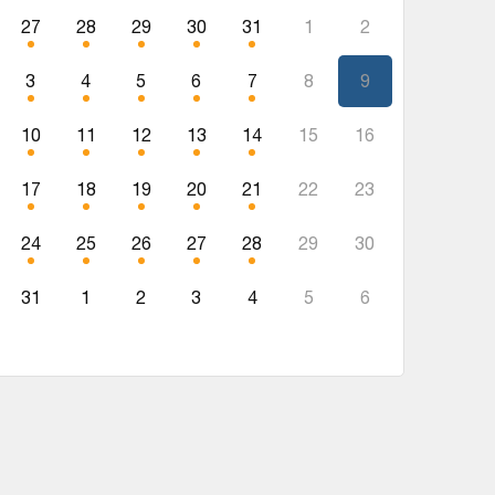
27
28
29
30
31
1
2
3
4
5
6
7
8
9
10
11
12
13
14
15
16
17
18
19
20
21
22
23
24
25
26
27
28
29
30
31
1
2
3
4
5
6