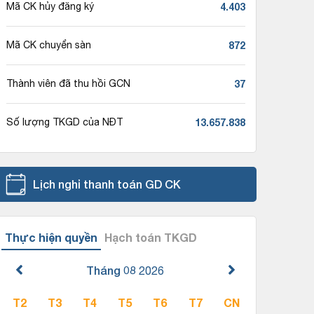
4.403
Mã CK hủy đăng ký
872
Mã CK chuyển sàn
37
Thành viên đã thu hồi GCN
13.657.838
Số lượng TKGD của NĐT
Lịch nghỉ thanh toán GD CK
Thực hiện quyền
Hạch toán TKGD
Tháng 08
2026
T2
T3
T4
T5
T6
T7
CN