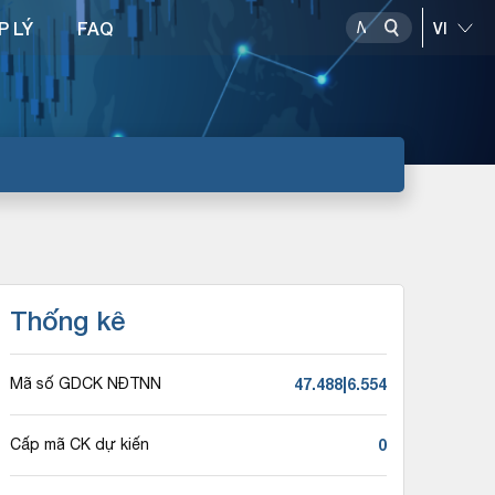
P LÝ
FAQ
Thống kê
47.488|6.554
Mã số GDCK NĐTNN
0
Cấp mã CK dự kiến