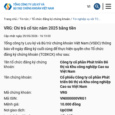
Trang chủ /
Tin tức /
Tổ chức đăng ký chứng khoán /
Tin nghiệp vụ với TC...
VRG: Chi trả cổ tức năm 2025 bằng tiền
Cập nhật ngày 29/05/2026 - 16:13:03
Tổng công ty Lưu ký và Bù trừ chứng khoán Việt Nam (VSDC) thông
báo về ngày đăng ký cuối cùng để thực hiện quyền cho Tổ chức
đăng ký chứng khoán (TCĐKCK) như sau:
Tên tổ chức đăng ký chứng
Công ty cổ phần Phát triển Đô
khoán:
thị và Khu công nghiệp Cao su
Việt Nam
Tên chứng khoán:
Cổ phiếu Công ty cổ phần Phát
triển Đô thị và Khu công nghiệp
Cao su Việt Nam
Mã chứng khoán:
VRG
Mã ISIN:
VN000000VRG1
Mệnh giá:
10.000 đồng
Nơi giao dịch:
UpCOM