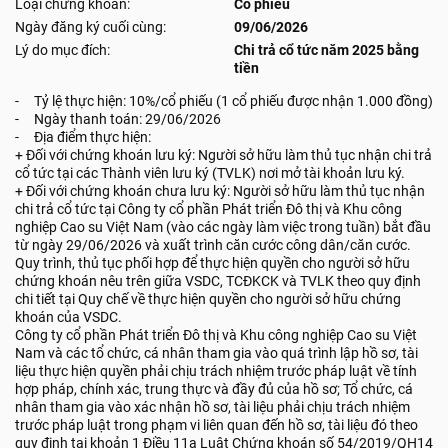
Loại chứng khoán:
Cổ phiếu
Ngày đăng ký cuối cùng:
09/06/2026
Lý do mục đích:
Chi trả cổ tức năm 2025 bằng
tiền
- Tỷ lệ thực hiện: 10%/cổ phiếu (1 cổ phiếu được nhận 1.000 đồng)
- Ngày thanh toán: 29/06/2026
- Địa điểm thực hiện:
+ Đối với chứng khoán lưu ký: Người sở hữu làm thủ tục nhận chi trả
cổ tức tại các Thành viên lưu ký (TVLK) nơi mở tài khoản lưu ký.
+ Đối với chứng khoán chưa lưu ký: Người sở hữu làm thủ tục nhận
chi trả cổ tức tại Công ty cổ phần Phát triển Đô thị và Khu công
nghiệp Cao su Việt Nam (vào các ngày làm việc trong tuần) bắt đầu
từ ngày 29/06/2026 và xuất trình căn cước công dân/căn cước.
Quy trình, thủ tục phối hợp để thực hiện quyền cho người sở hữu
chứng khoán nêu trên giữa VSDC, TCĐKCK và TVLK theo quy định
chi tiết tại Quy chế về thực hiện quyền cho người sở hữu chứng
khoán của VSDC.
Công ty cổ phần Phát triển Đô thị và Khu công nghiệp Cao su Việt
Nam và các tổ chức, cá nhân tham gia vào quá trình lập hồ sơ, tài
liệu thực hiện quyền phải chịu trách nhiệm trước pháp luật về tính
hợp pháp, chính xác, trung thực và đầy đủ của hồ sơ; Tổ chức, cá
nhân tham gia vào xác nhận hồ sơ, tài liệu phải chịu trách nhiệm
trước pháp luật trong phạm vi liên quan đến hồ sơ, tài liệu đó theo
quy định tại khoản 1 Điều 11a Luật Chứng khoán số 54/2019/QH14