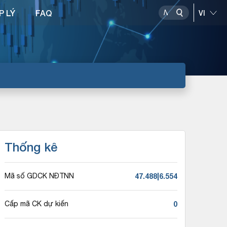
P LÝ
FAQ
Thống kê
47.488|6.554
Mã số GDCK NĐTNN
0
Cấp mã CK dự kiến