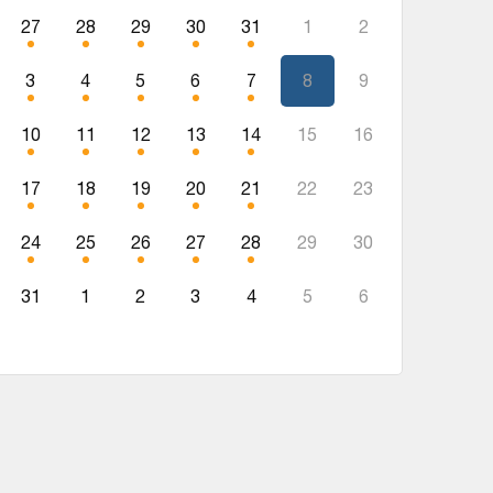
27
28
29
30
31
1
2
3
4
5
6
7
8
9
10
11
12
13
14
15
16
17
18
19
20
21
22
23
24
25
26
27
28
29
30
31
1
2
3
4
5
6