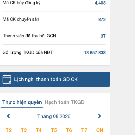
4.403
Mã CK hủy đăng ký
872
Mã CK chuyển sàn
37
Thành viên đã thu hồi GCN
13.657.838
Số lượng TKGD của NĐT
Lịch nghỉ thanh toán GD CK
Thực hiện quyền
Hạch toán TKGD
Tháng 08
2026
T2
T3
T4
T5
T6
T7
CN