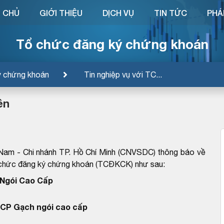
 CHỦ
GIỚI THIỆU
DỊCH VỤ
TIN TỨC
PHÁ
Tổ chức đăng ký chứng khoán
ý chứng khoán
Tin nghiệp vụ với TC...
ền
Nam - Chi nhánh TP. Hồ Chí Minh (CNVSDC) thông báo về
ổ chức đăng ký chứng khoán (TCĐKCK) như sau:
Ngói Cao Cấp
CP Gạch ngói cao cấp