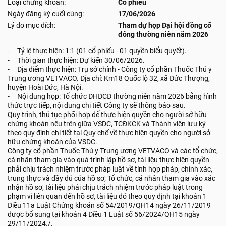
Loại chứng khoán:
Cổ phiếu
Ngày đăng ký cuối cùng:
17/06/2026
Lý do mục đích:
Tham dự họp Đại hội đồng cổ
đông thường niên năm 2026
- Tỷ lệ thực hiện: 1:1 (01 cổ phiếu - 01 quyền biểu quyết).
- Thời gian thực hiện: Dự kiến 30/06/2026.
- Địa điểm thực hiện: Trụ sở chính - Công ty cổ phần Thuốc Thú y
Trung ương VETVACO. Địa chỉ: Km18 Quốc lộ 32, xã Đức Thượng,
huyện Hoài Đức, Hà Nội.
- Nội dung họp: Tổ chức ĐHĐCĐ thường niên năm 2026 bằng hình
thức trực tiếp, nội dung chi tiết Công ty sẽ thông báo sau.
Quy trình, thủ tục phối hợp để thực hiện quyền cho người sở hữu
chứng khoán nêu trên giữa VSDC, TCĐKCK và Thành viên lưu ký
theo quy định chi tiết tại Quy chế về thực hiện quyền cho người sở
hữu chứng khoán của VSDC.
Công ty cổ phần Thuốc Thú y Trung ương VETVACO và các tổ chức,
cá nhân tham gia vào quá trình lập hồ sơ, tài liệu thực hiện quyền
phải chịu trách nhiệm trước pháp luật về tính hợp pháp, chính xác,
trung thực và đầy đủ của hồ sơ; Tổ chức, cá nhân tham gia vào xác
nhận hồ sơ, tài liệu phải chịu trách nhiệm trước pháp luật trong
phạm vi liên quan đến hồ sơ, tài liệu đó theo quy định tại khoản 1
Điều 11a Luật Chứng khoán số 54/2019/QH14 ngày 26/11/2019
được bổ sung tại khoản 4 Điều 1 Luật số 56/2024/QH15 ngày
29/11/2024./.