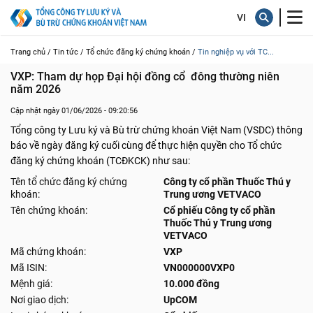
Trang chủ /
Tin tức /
Tổ chức đăng ký chứng khoán /
Tin nghiệp vụ với TC...
VXP: Tham dự họp Đại hội đồng cổ  đông thường niên 
năm 2026
Cập nhật ngày 01/06/2026 - 09:20:56
Tổng công ty Lưu ký và Bù trừ chứng khoán Việt Nam (VSDC) thông
báo về ngày đăng ký cuối cùng để thực hiện quyền cho Tổ chức
đăng ký chứng khoán (TCĐKCK) như sau:
Tên tổ chức đăng ký chứng
Công ty cổ phần Thuốc Thú y
khoán:
Trung ương VETVACO
Tên chứng khoán:
Cổ phiếu Công ty cổ phần
Thuốc Thú y Trung ương
VETVACO
Mã chứng khoán:
VXP
Mã ISIN:
VN000000VXP0
Mệnh giá:
10.000 đồng
Nơi giao dịch:
UpCOM