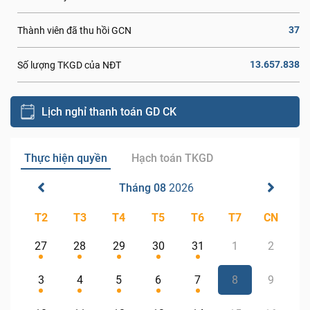
37
Thành viên đã thu hồi GCN
13.657.838
Số lượng TKGD của NĐT
Lịch nghỉ thanh toán GD CK
Thực hiện quyền
Hạch toán TKGD
Tháng 08
2026
T2
T3
T4
T5
T6
T7
CN
27
28
29
30
31
1
2
3
4
5
6
7
8
9