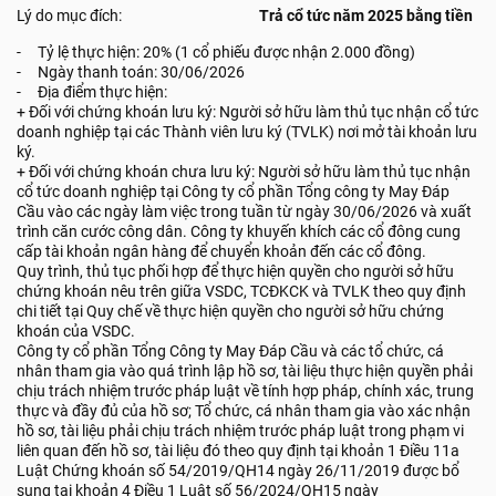
Lý do mục đích:
Trả cổ tức năm 2025 bằng tiền
- Tỷ lệ thực hiện: 20% (1 cổ phiếu được nhận 2.000 đồng)
- Ngày thanh toán: 30/06/2026
- Địa điểm thực hiện:
+ Đối với chứng khoán lưu ký: Người sở hữu làm thủ tục nhận cổ tức
doanh nghiệp tại các Thành viên lưu ký (TVLK) nơi mở tài khoản lưu
ký.
+ Đối với chứng khoán chưa lưu ký: Người sở hữu làm thủ tục nhận
cổ tức doanh nghiệp tại Công ty cổ phần Tổng công ty May Đáp
Cầu vào các ngày làm việc trong tuần từ ngày 30/06/2026 và xuất
trình căn cước công dân. Công ty khuyến khích các cổ đông cung
cấp tài khoản ngân hàng để chuyển khoản đến các cổ đông.
Quy trình, thủ tục phối hợp để thực hiện quyền cho người sở hữu
chứng khoán nêu trên giữa VSDC, TCĐKCK và TVLK theo quy định
chi tiết tại Quy chế về thực hiện quyền cho người sở hữu chứng
khoán của VSDC.
Công ty cổ phần Tổng Công ty May Đáp Cầu và các tổ chức, cá
nhân tham gia vào quá trình lập hồ sơ, tài liệu thực hiện quyền phải
chịu trách nhiệm trước pháp luật về tính hợp pháp, chính xác, trung
thực và đầy đủ của hồ sơ; Tổ chức, cá nhân tham gia vào xác nhận
hồ sơ, tài liệu phải chịu trách nhiệm trước pháp luật trong phạm vi
liên quan đến hồ sơ, tài liệu đó theo quy định tại khoản 1 Điều 11a
Luật Chứng khoán số 54/2019/QH14 ngày 26/11/2019 được bổ
sung tại khoản 4 Điều 1 Luật số 56/2024/QH15 ngày