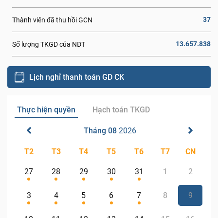
37
Thành viên đã thu hồi GCN
13.657.838
Số lượng TKGD của NĐT
Lịch nghỉ thanh toán GD CK
Thực hiện quyền
Hạch toán TKGD
Tháng 08
2026
T2
T3
T4
T5
T6
T7
CN
27
28
29
30
31
1
2
3
4
5
6
7
8
9