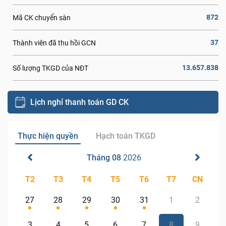
872
Mã CK chuyển sàn
37
Thành viên đã thu hồi GCN
13.657.838
Số lượng TKGD của NĐT
Lịch nghỉ thanh toán GD CK
Thực hiện quyền
Hạch toán TKGD
Tháng 08
2026
T2
T3
T4
T5
T6
T7
CN
27
28
29
30
31
1
2
3
4
5
6
7
8
9