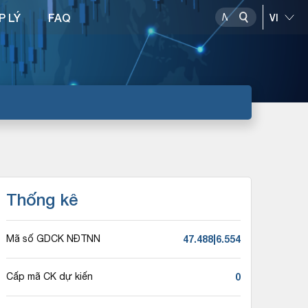
P LÝ
FAQ
Thống kê
47.488|6.554
Mã số GDCK NĐTNN
0
Cấp mã CK dự kiến