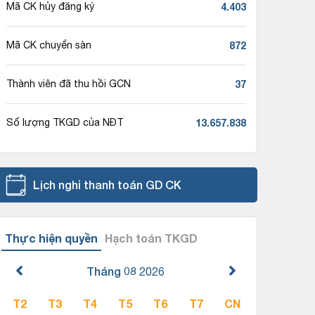
4.403
Mã CK hủy đăng ký
872
Mã CK chuyển sàn
37
Thành viên đã thu hồi GCN
13.657.838
Số lượng TKGD của NĐT
Lịch nghỉ thanh toán GD CK
Thực hiện quyền
Hạch toán TKGD
Tháng 08
2026
T2
T3
T4
T5
T6
T7
CN