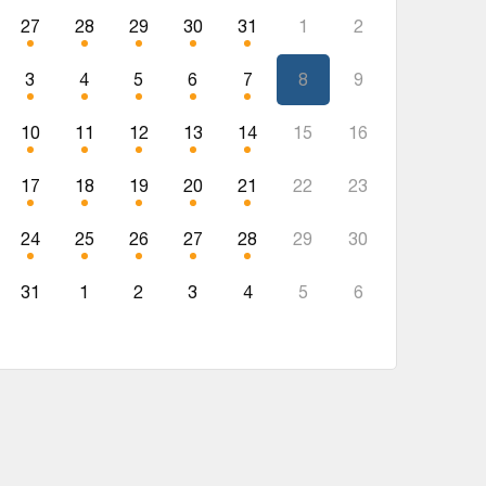
27
28
29
30
31
1
2
3
4
5
6
7
8
9
10
11
12
13
14
15
16
17
18
19
20
21
22
23
24
25
26
27
28
29
30
31
1
2
3
4
5
6