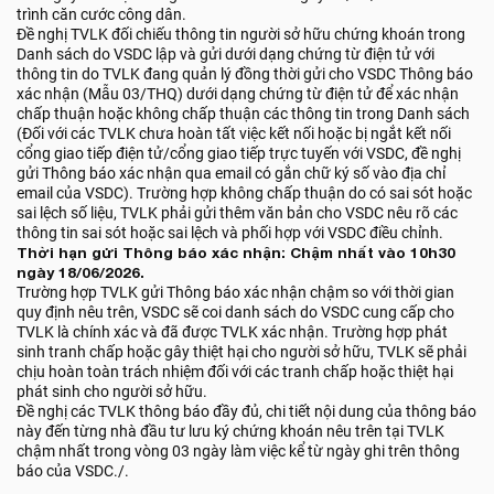
trình căn cước công dân.
Đề nghị TVLK đối chiếu thông tin người sở hữu chứng khoán trong
Danh sách do VSDC lập và gửi dưới dạng chứng từ điện tử với
thông tin do TVLK đang quản lý đồng thời gửi cho VSDC Thông báo
xác nhận (Mẫu 03/THQ) dưới dạng chứng từ điện tử để xác nhận
chấp thuận hoặc không chấp thuận các thông tin trong Danh sách
(Đối với các TVLK chưa hoàn tất việc kết nối hoặc bị ngắt kết nối
cổng giao tiếp điện tử/cổng giao tiếp trực tuyến với VSDC, đề nghị
gửi Thông báo xác nhận qua email có gắn chữ ký số vào địa chỉ
email của VSDC). Trường hợp không chấp thuận do có sai sót hoặc
sai lệch số liệu, TVLK phải gửi thêm văn bản cho VSDC nêu rõ các
thông tin sai sót hoặc sai lệch và phối hợp với VSDC điều chỉnh.
Thời hạn gửi Thông báo xác nhận: Chậm nhất vào 10h30
ngày 18/06/2026.
Trường hợp TVLK gửi Thông báo xác nhận chậm so với thời gian
quy định nêu trên, VSDC sẽ coi danh sách do VSDC cung cấp cho
TVLK là chính xác và đã được TVLK xác nhận. Trường hợp phát
sinh tranh chấp hoặc gây thiệt hại cho người sở hữu, TVLK sẽ phải
chịu hoàn toàn trách nhiệm đối với các tranh chấp hoặc thiệt hại
phát sinh cho người sở hữu.
Đề nghị các TVLK thông báo đầy đủ, chi tiết nội dung của thông báo
này đến từng nhà đầu tư lưu ký chứng khoán nêu trên tại TVLK
chậm nhất trong vòng 03 ngày làm việc kể từ ngày ghi trên thông
báo của VSDC./.