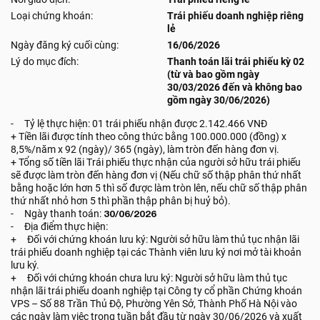
Loại chứng khoán:
Trái phiếu doanh nghiệp riêng
lẻ
Ngày đăng ký cuối cùng:
16/06/2026
Lý do mục đích:
Thanh toán lãi trái phiếu kỳ 02
(từ và bao gồm ngày
30/03/2026 đến và không bao
gồm ngày 30/06/2026)
- Tỷ lệ thực hiện: 01 trái phiếu nhận được 2.142.466 VNĐ
+ Tiền lãi được tính theo công thức bằng 100.000.000 (đồng) x
8,5%/năm x 92 (ngày)/ 365 (ngày), làm tròn đến hàng đơn vị.
+ Tổng số tiền lãi Trái phiếu thực nhận của người sở hữu trái phiếu
sẽ được làm tròn đến hàng đơn vị (Nếu chữ số thập phân thứ nhất
bằng hoặc lớn hơn 5 thì số được làm tròn lên, nếu chữ số thập phân
thứ nhất nhỏ hơn 5 thì phần thập phân bị huỷ bỏ).
- Ngày thanh toán:
30/06/2026
- Địa điểm thực hiện:
+ Đối với chứng khoán lưu ký: Người sở hữu làm thủ tục nhận lãi
trái phiếu doanh nghiệp tại các Thành viên lưu ký nơi mở tài khoản
lưu ký.
+ Đối với chứng khoán chưa lưu ký: Người sở hữu làm thủ tục
nhận lãi trái phiếu doanh nghiệp tại Công ty cổ phần Chứng khoán
VPS – Số 88 Trần Thủ Độ, Phường Yên Sở, Thành Phố Hà Nội vào
các ngày làm việc trong tuần bắt đầu từ ngày 30/06/2026 và xuất