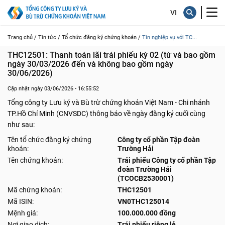
Trang chủ /
Tin tức /
Tổ chức đăng ký chứng khoán /
Tin nghiệp vụ với TC...
THC12501: Thanh toán lãi trái phiếu kỳ 02 (từ và bao gồm 
ngày 30/03/2026 đến và không bao gồm ngày 
30/06/2026)
Cập nhật ngày 03/06/2026 - 16:55:52
Tổng công ty Lưu ký và Bù trừ chứng khoán Việt Nam - Chi nhánh
TP.Hồ Chí Minh (CNVSDC) thông báo về ngày đăng ký cuối cùng
như sau:
Tên tổ chức đăng ký chứng
Công ty cổ phần Tập đoàn
khoán:
Trường Hải
Tên chứng khoán:
Trái phiếu Công ty cổ phần Tập
đoàn Trường Hải
(TCOCB2530001)
Mã chứng khoán:
THC12501
Mã ISIN:
VN0THC125014
Mệnh giá:
100.000.000 đồng
Nơi giao dịch:
Trái phiếu riêng lẻ