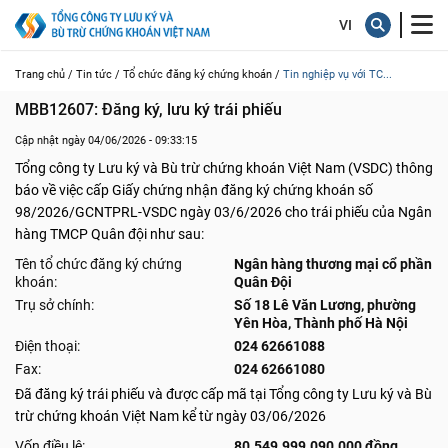
Trang chủ /
Tin tức /
Tổ chức đăng ký chứng khoán /
Tin nghiệp vụ với TC...
MBB12607: Đăng ký, lưu ký trái phiếu
Cập nhật ngày 04/06/2026 - 09:33:15
Tổng công ty Lưu ký và Bù trừ chứng khoán Việt Nam (VSDC) thông
báo về việc cấp Giấy chứng nhận đăng ký chứng khoán số
98/2026/GCNTPRL-VSDC ngày 03/6/2026 cho trái phiếu của Ngân
hàng TMCP Quân đội như sau:
Tên tổ chức đăng ký chứng
Ngân hàng thương mại cổ phần
khoán:
Quân Đội
Trụ sở chính:
Số 18 Lê Văn Lương, phường
Yên Hòa, Thành phố Hà Nội
Điện thoại:
024 62661088
Fax:
024 62661080
Đã đăng ký trái phiếu và được cấp mã tại Tổng công ty Lưu ký và Bù
trừ chứng khoán Việt Nam kể từ ngày 03/06/2026
Vốn điều lệ:
80.549.999.090.000 đồng