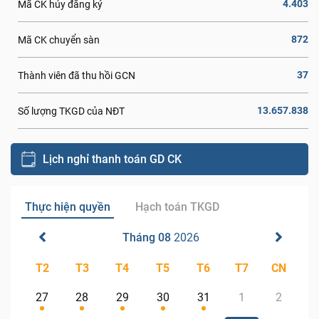
4.403
Mã CK hủy đăng ký
872
Mã CK chuyển sàn
37
Thành viên đã thu hồi GCN
13.657.838
Số lượng TKGD của NĐT
Lịch nghỉ thanh toán GD CK
Thực hiện quyền
Hạch toán TKGD
Tháng 08
2026
T2
T3
T4
T5
T6
T7
CN
27
28
29
30
31
1
2